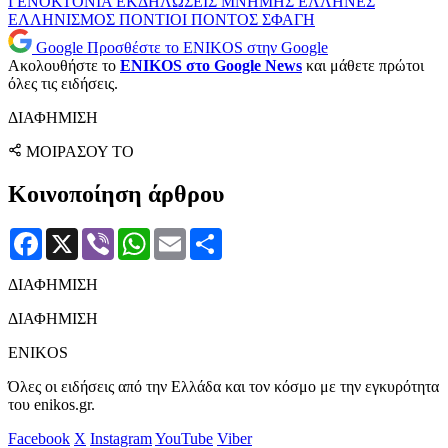
ΓΕΝΟΚΤΟΝΙΑ
ΕΚΔΗΛΩΣΕΙΣ ΜΝΗΜΗΣ
ΕΛΛΗΝΕΣ
ΕΛΛΗΝΙΣΜΟΣ
ΠΟΝΤΙΟΙ
ΠΟΝΤΟΣ
ΣΦΑΓΗ
Google
Προσθέστε το ENIKOS στην Google
Ακολουθήστε το
ENIKOS στο Google News
και μάθετε πρώτοι
όλες τις ειδήσεις.
ΔΙΑΦΗΜΙΣΗ
ΜΟΙΡΑΣΟΥ ΤΟ
Κοινοποίηση άρθρου
Facebook
X
Viber
WhatsApp
Email
Μοιραστείτε
ΔΙΑΦΗΜΙΣΗ
ΔΙΑΦΗΜΙΣΗ
ENIKOS
Όλες οι ειδήσεις από την Ελλάδα και τον κόσμο με την εγκυρότητα
του enikos.gr.
Facebook
X
Instagram
YouTube
Viber