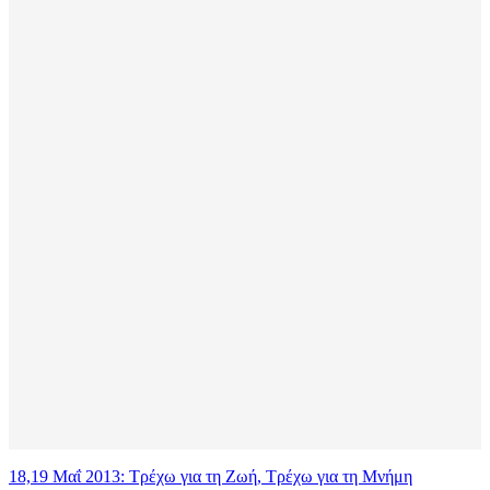
18,19 Μαΐ 2013: Τρέχω για τη Ζωή, Τρέχω για τη Μνήμη