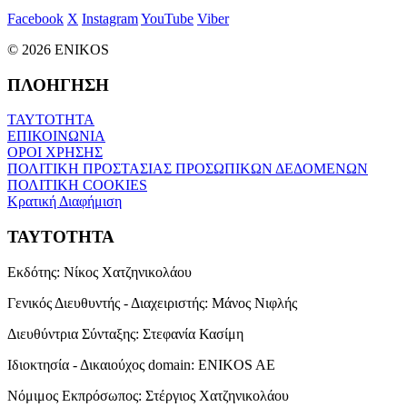
Facebook
X
Instagram
YouTube
Viber
© 2026 ENIKOS
ΠΛΟΗΓΗΣΗ
ΤΑΥΤΟΤΗΤΑ
ΕΠΙΚΟΙΝΩΝΙΑ
ΟΡΟΙ ΧΡΗΣΗΣ
ΠΟΛΙΤΙΚΗ ΠΡΟΣΤΑΣΙΑΣ ΠΡΟΣΩΠΙΚΩΝ ΔΕΔΟΜΕΝΩΝ
ΠΟΛΙΤΙΚΗ COOKIES
Κρατική Διαφήμιση
ΤΑΥΤΟΤΗΤΑ
Εκδότης:
Νίκος Χατζηνικολάου
Γενικός Διευθυντής - Διαχειριστής:
Μάνος Νιφλής
Διευθύντρια Σύνταξης:
Στεφανία Κασίμη
Ιδιοκτησία - Δικαιούχος domain:
ENIKOS AE
Νόμιμος Εκπρόσωπος:
Στέργιος Χατζηνικολάου