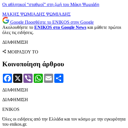
Οι αθλητικοί “σταθμοί” στη ζωή του Μάκη Ψωμιάδη
ΜΑΚΗΣ ΨΩΜΙΑΔΗΣ
ΨΩΜΙΑΔΗΣ
Google
Προσθέστε το ENIKOS στην Google
Ακολουθήστε το
ENIKOS στο Google News
και μάθετε πρώτοι
όλες τις ειδήσεις.
ΔΙΑΦΗΜΙΣΗ
ΜΟΙΡΑΣΟΥ ΤΟ
Κοινοποίηση άρθρου
Facebook
X
Viber
WhatsApp
Email
Μοιραστείτε
ΔΙΑΦΗΜΙΣΗ
ΔΙΑΦΗΜΙΣΗ
ENIKOS
Όλες οι ειδήσεις από την Ελλάδα και τον κόσμο με την εγκυρότητα
του enikos.gr.