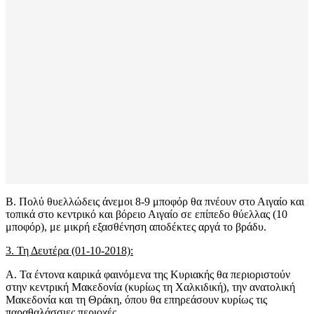
Β. Πολύ θυελλώδεις άνεμοι 8-9 μποφόρ θα πνέουν στο Αιγαίο και
τοπικά στο κεντρικό και βόρειο Αιγαίο σε επίπεδο θύελλας (10
μποφόρ), με μικρή εξασθένηση αποδέκτες αργά το βράδυ.
3. Τη Δευτέρα (01-10-2018):
Α. Τα έντονα καιρικά φαινόμενα της Κυριακής θα περιοριστούν
στην κεντρική Μακεδονία (κυρίως τη Χαλκιδική), την ανατολική
Μακεδονία και τη Θράκη, όπου θα επηρεάσουν κυρίως τις
παραθαλάσσιες περιοχές.