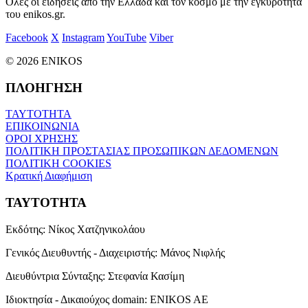
Όλες οι ειδήσεις από την Ελλάδα και τον κόσμο με την εγκυρότητα
του enikos.gr.
Facebook
X
Instagram
YouTube
Viber
© 2026 ENIKOS
ΠΛΟΗΓΗΣΗ
ΤΑΥΤΟΤΗΤΑ
ΕΠΙΚΟΙΝΩΝΙΑ
ΟΡΟΙ ΧΡΗΣΗΣ
ΠΟΛΙΤΙΚΗ ΠΡΟΣΤΑΣΙΑΣ ΠΡΟΣΩΠΙΚΩΝ ΔΕΔΟΜΕΝΩΝ
ΠΟΛΙΤΙΚΗ COOKIES
Κρατική Διαφήμιση
ΤΑΥΤΟΤΗΤΑ
Εκδότης:
Νίκος Χατζηνικολάου
Γενικός Διευθυντής - Διαχειριστής:
Μάνος Νιφλής
Διευθύντρια Σύνταξης:
Στεφανία Κασίμη
Ιδιοκτησία - Δικαιούχος domain:
ENIKOS AE