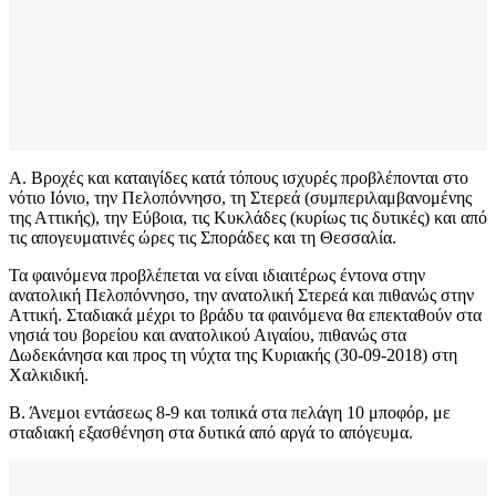
Α. Βροχές και καταιγίδες κατά τόπους ισχυρές προβλέπονται στο
νότιο Ιόνιο, την Πελοπόννησο, τη Στερεά (συμπεριλαμβανομένης
της Αττικής), την Εύβοια, τις Κυκλάδες (κυρίως τις δυτικές) και από
τις απογευματινές ώρες τις Σποράδες και τη Θεσσαλία.
Τα φαινόμενα προβλέπεται να είναι ιδιαιτέρως έντονα στην
ανατολική Πελοπόννησο, την ανατολική Στερεά και πιθανώς στην
Αττική. Σταδιακά μέχρι το βράδυ τα φαινόμενα θα επεκταθούν στα
νησιά του βορείου και ανατολικού Αιγαίου, πιθανώς στα
Δωδεκάνησα και προς τη νύχτα της Κυριακής (30-09-2018) στη
Χαλκιδική.
Β. Άνεμοι εντάσεως 8-9 και τοπικά στα πελάγη 10 μποφόρ, με
σταδιακή εξασθένηση στα δυτικά από αργά το απόγευμα.