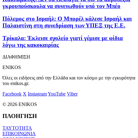
γκρουπούσκουλα να συνενωθούν υπό τον Μπέο
Πόλεμος στο Ισραήλ: Ο Μπορέλ κάλεσε Ισραήλ και
Παλαιστίνη στη συνεδρίαση των ΥΠΕΞ της Ε.Ε.
Τρίκαλα: Έκλεισε σχολείο γιατί γέμισε με φίδια
λόγω της κακοκαιρίας
ΔΙΑΦΗΜΙΣΗ
ENIKOS
Όλες οι ειδήσεις από την Ελλάδα και τον κόσμο με την εγκυρότητα
του enikos.gr.
Facebook
X
Instagram
YouTube
Viber
© 2026 ENIKOS
ΠΛΟΗΓΗΣΗ
ΤΑΥΤΟΤΗΤΑ
ΕΠΙΚΟΙΝΩΝΙΑ