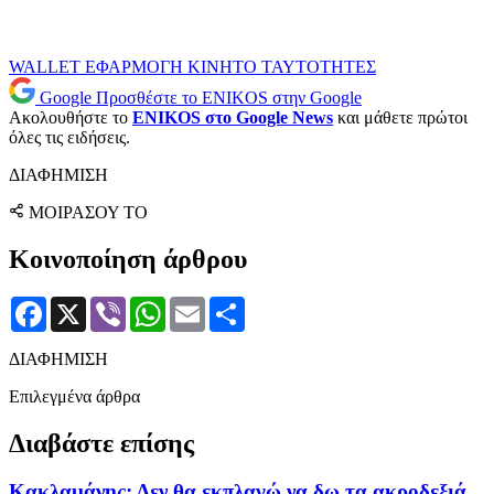
WALLET
ΕΦΑΡΜΟΓΗ
ΚΙΝΗΤΟ
ΤΑΥΤΟΤΗΤΕΣ
Google
Προσθέστε το ENIKOS στην Google
Ακολουθήστε το
ENIKOS στο Google News
και μάθετε πρώτοι
όλες τις ειδήσεις.
ΔΙΑΦΗΜΙΣΗ
ΜΟΙΡΑΣΟΥ ΤΟ
Κοινοποίηση άρθρου
Facebook
X
Viber
WhatsApp
Email
Μοιραστείτε
ΔΙΑΦΗΜΙΣΗ
Επιλεγμένα άρθρα
Διαβάστε επίσης
Κακλαμάνης: Δεν θα εκπλαγώ να δω τα ακροδεξιά