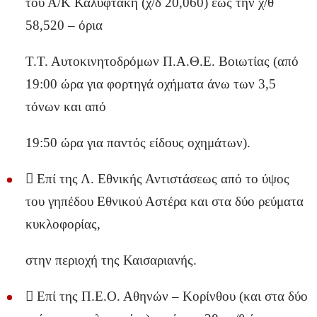
του Α/Κ Καλυφτάκη (χ/δ 20,060) έως την χ/θ
58,520 – όρια
Τ.Τ. Αυτοκινητοδρόμων Π.Α.Θ.Ε. Βοιωτίας (από
19:00 ώρα για φορτηγά οχήματα άνω των 3,5
τόνων και από
19:50 ώρα για παντός είδους οχημάτων).
 Επί της Λ. Εθνικής Αντιστάσεως από το ύψος
του γηπέδου Εθνικού Αστέρα και στα δύο ρεύματα
κυκλοφορίας,
στην περιοχή της Καισαριανής.
 Επί της Π.Ε.Ο. Αθηνών – Κορίνθου (και στα δύο