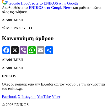
Google
Προσθέστε το ENIKOS στην Google
Ακολουθήστε το
ENIKOS στο Google News
και μάθετε πρώτοι
όλες τις ειδήσεις.
ΔΙΑΦΗΜΙΣΗ
ΜΟΙΡΑΣΟΥ ΤΟ
Κοινοποίηση άρθρου
Facebook
X
Viber
WhatsApp
Email
Μοιραστείτε
ΔΙΑΦΗΜΙΣΗ
ΔΙΑΦΗΜΙΣΗ
ENIKOS
Όλες οι ειδήσεις από την Ελλάδα και τον κόσμο με την εγκυρότητα
του enikos.gr.
Facebook
X
Instagram
YouTube
Viber
© 2026 ENIKOS