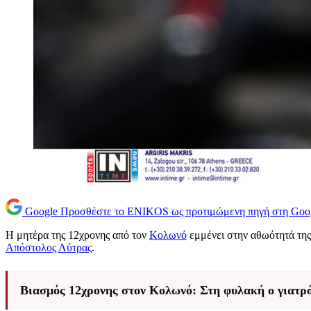
Google
Προσθέστε το ENIKOS ως προτιμώμενη πηγή στη Goo
Η μητέρα της 12χρονης από τον
Κολωνό
εμμένει στην αθωότητά της,
Απόστολος Λύτρας
.
Βιασμός 12χρονης στον Κολωνό: Στη φυλακή ο γιατρό