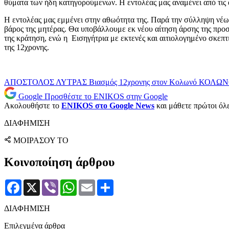
θύματα των ήδη κατηγορούμενων. Η εντολέας μας αναμένει από τις α
Η εντολέας μας εμμένει στην αθωότητα της. Παρά την σύλληψη νέων
βάρος της μητέρας. Θα υποβάλλουμε εκ νέου αίτηση άρσης της προ
της κράτηση, ενώ η Εισηγήτρια με εκτενές και αιτιολογημένο σκεπτι
της 12χρονης.
ΑΠΟΣΤΟΛΟΣ ΛΥΤΡΑΣ
Βιασμός 12χρονης στον Κολωνό
ΚΟΛΩΝ
Google
Προσθέστε το ENIKOS στην Google
Ακολουθήστε το
ENIKOS στο Google News
και μάθετε πρώτοι όλες
ΔΙΑΦΗΜΙΣΗ
ΜΟΙΡΑΣΟΥ ΤΟ
Κοινοποίηση άρθρου
Facebook
X
Viber
WhatsApp
Email
Μοιραστείτε
ΔΙΑΦΗΜΙΣΗ
Επιλεγμένα άρθρα