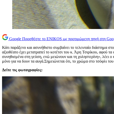
Google
Προσθέστε το ENIKOS ως προτιμώμενη πηγή στη Goo
Κάτι παράξενο και ασυνήθιστο συμβαίνει το τελευταίο διάστημα στ
αξιοθέατο έχει μετατραπεί το κοτέτσι του κ. Άρη Τσιρίκου, αφού τα
συνηθισμένα στη γεύση, ενώ μειώνουν και τη χοληστερίνη», λέει ο κ
μόνο για να δουν τα αυγά.Σημειώνεται ότι, το χρώμα στο τσόφλι του
Δείτε τις φωτογραφίες: