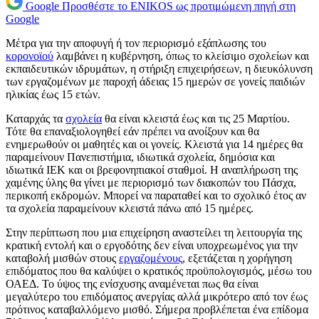
Google
Προσθέστε το ENIKOS ως προτιμώμενη πηγή στη
Google
Μέτρα για την αποφυγή ή τον περιορισμό εξάπλωσης του
κορονοϊού
λαμβάνει η κυβέρνηση, όπως το κλείσιμο σχολείων και
εκπαιδευτικών ιδρυμάτων, η στήριξη επιχειρήσεων, η διευκόλυνση
των εργαζομένων με παροχή άδειας 15 ημερών σε γονείς παιδιών
ηλικίας έως 15 ετών.
Καταρχάς τα
σχολεία
θα είναι κλειστά έως και τις 25 Μαρτίου.
Τότε θα επαναξιολογηθεί εάν πρέπει να ανοίξουν και θα
ενημερωθούν οι μαθητές και οι γονείς. Κλειστά για 14 ημέρες θα
παραμείνουν Πανεπιστήμια, ιδιωτικά σχολεία, δημόσια και
ιδιωτικά ΙΕΚ και οι βρεφονηπιακοί σταθμοί. Η αναπλήρωση της
χαμένης ύλης θα γίνει με περιορισμό των διακοπών του Πάσχα,
περικοπή εκδρομών. Μπορεί να παραταθεί και το σχολικό έτος αν
τα σχολεία παραμείνουν κλειστά πάνω από 15 ημέρες.
Στην περίπτωση που μια επιχείρηση αναστείλει τη λειτουργία της
κρατική εντολή και ο εργοδότης δεν είναι υποχρεωμένος για την
καταβολή μισθών στους
εργαζομένους
, εξετάζεται η χορήγηση
επιδόματος που θα καλύψει ο κρατικός προϋπολογισμός, μέσω του
ΟΑΕΔ. Το ύψος της ενίσχυσης αναμένεται πως θα είναι
μεγαλύτερο του επιδόματος ανεργίας αλλά μικρότερο από τον έως
πρότινος καταβαλλόμενο μισθό. Σήμερα προβλέπεται ένα επίδομα