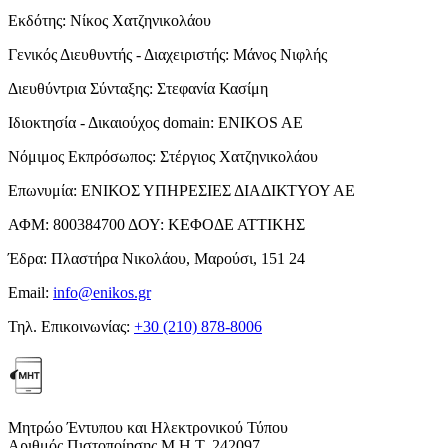
Εκδότης:
Νίκος Χατζηνικολάου
Γενικός Διευθυντής - Διαχειριστής:
Μάνος Νιφλής
Διευθύντρια Σύνταξης:
Στεφανία Κασίμη
Ιδιοκτησία - Δικαιούχος domain:
ENIKOS AE
Νόμιμος Εκπρόσωπος:
Στέργιος Χατζηνικολάου
Επωνυμία:
ΕΝΙΚΟΣ ΥΠΗΡΕΣΙΕΣ ΔΙΑΔΙΚΤΥΟΥ ΑΕ
ΑΦΜ:
800384700
ΔΟΥ:
ΚΕΦΟΔΕ ΑΤΤΙΚΗΣ
Έδρα:
Πλαστήρα Νικολάου, Μαρούσι, 151 24
Email:
info@enikos.gr
Τηλ. Επικοινωνίας:
+30 (210) 878-8006
Μητρώο Έντυπου και Ηλεκτρονικού Τύπου
Αριθμός Πιστοποίησης Μ.Η.Τ. 242097