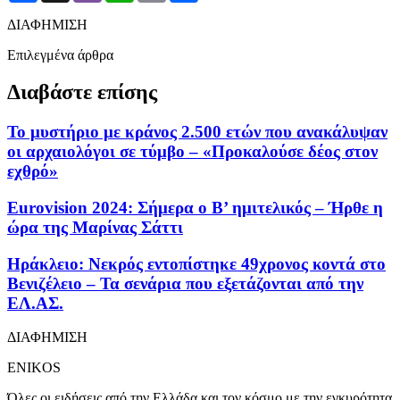
ΔΙΑΦΗΜΙΣΗ
Επιλεγμένα άρθρα
Διαβάστε επίσης
Το μυστήριο με κράνος 2.500 ετών που ανακάλυψαν
οι αρχαιολόγοι σε τύμβο – «Προκαλούσε δέος στον
εχθρό»
Eurovision 2024: Σήμερα ο Β’ ημιτελικός – Ήρθε η
ώρα της Μαρίνας Σάττι
Ηράκλειο: Νεκρός εντοπίστηκε 49χρονος κοντά στο
Βενιζέλειο – Τα σενάρια που εξετάζονται από την
ΕΛ.ΑΣ.
ΔΙΑΦΗΜΙΣΗ
ENIKOS
Όλες οι ειδήσεις από την Ελλάδα και τον κόσμο με την εγκυρότητα