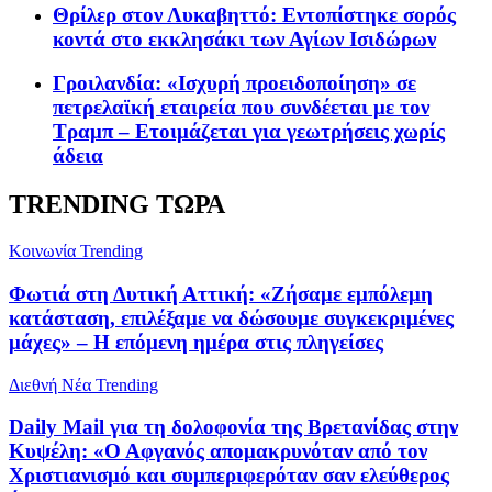
Θρίλερ στον Λυκαβηττό: Εντοπίστηκε σορός
κοντά στο εκκλησάκι των Αγίων Ισιδώρων
Γροιλανδία: «Ισχυρή προειδοποίηση» σε
πετρελαϊκή εταιρεία που συνδέεται με τον
Τραμπ – Ετοιμάζεται για γεωτρήσεις χωρίς
άδεια
TRENDING ΤΩΡΑ
Κοινωνία
Trending
Φωτιά στη Δυτική Αττική: «Ζήσαμε εμπόλεμη
κατάσταση, επιλέξαμε να δώσουμε συγκεκριμένες
μάχες» – Η επόμενη ημέρα στις πληγείσες
Διεθνή Νέα
Trending
Daily Mail για τη δολοφονία της Βρετανίδας στην
Κυψέλη: «Ο Αφγανός απομακρυνόταν από τον
Χριστιανισμό και συμπεριφερόταν σαν ελεύθερος