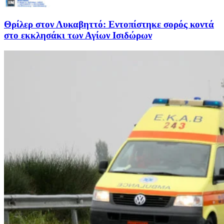
Θρίλερ στον Λυκαβηττό: Εντοπίστηκε σορός κοντά
στο εκκλησάκι των Αγίων Ισιδώρων