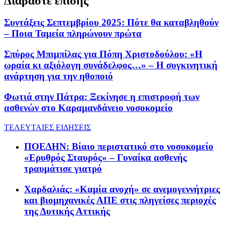
Διαβάστε επίσης
Συντάξεις Σεπτεμβρίου 2025: Πότε θα καταβληθούν
– Ποια Ταμεία πληρώνουν πρώτα
Σπύρος Μπιμπίλας για Πόπη Χριστοδούλου: «Η
ωραία κι αξιόλογη συνάδελφος…» – Η συγκινητική
ανάρτηση για την ηθοποιό
Φωτιά στην Πάτρα: Ξεκίνησε η επιστροφή των
ασθενών στο Καραμανδάνειο νοσοκομείο
ΤΕΛΕΥΤΑΙΕΣ ΕΙΔΗΣΕΙΣ
ΠΟΕΔΗΝ: Βίαιο περιστατικό στο νοσοκομείο
«Ερυθρός Σταυρός» – Γυναίκα ασθενής
τραυμάτισε γιατρό
Χαρδαλιάς: «Καμία ανοχή» σε ανεμογεννήτριες
και βιομηχανικές ΑΠΕ στις πληγείσες περιοχές
της Δυτικής Αττικής