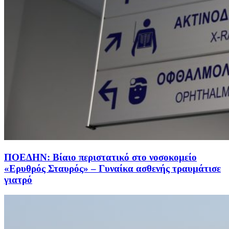
ΠΟΕΔΗΝ: Βίαιο περιστατικό στο νοσοκομείο
«Ερυθρός Σταυρός» – Γυναίκα ασθενής τραυμάτισε
γιατρό