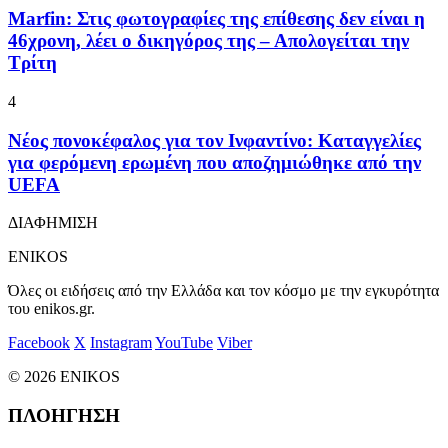
Marfin: Στις φωτογραφίες της επίθεσης δεν είναι η
46χρονη, λέει ο δικηγόρος της – Απολογείται την
Τρίτη
4
Νέος πονοκέφαλος για τον Ινφαντίνο: Καταγγελίες
για φερόμενη ερωμένη που αποζημιώθηκε από την
UEFA
ΔΙΑΦΗΜΙΣΗ
ENIKOS
Όλες οι ειδήσεις από την Ελλάδα και τον κόσμο με την εγκυρότητα
του enikos.gr.
Facebook
X
Instagram
YouTube
Viber
© 2026 ENIKOS
ΠΛΟΗΓΗΣΗ