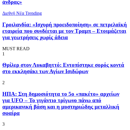
άνδρας»
Διεθνή Νέα
Trending
Γροιλανδία: «Ισχυρή προειδοποίηση» σε πετρελαϊκή
εταιρεία που συνδέεται με τον Τραμπ – Ετοιμάζεται
για γεωτρήσεις χωρίς άδεια
MUST READ
1
Θρίλερ στον Λυκαβηττό: Εντοπίστηκε σορός κοντά
στο εκκλησάκι των Αγίων Ισιδώρων
2
ΗΠΑ: Στη δημοσιότητα το 5ο «πακέτο» αρχείων
για UFO – Το γιγάντιο τρίγωνο πάνω από
αμερικανική βάση και η μυστηριώδης μεταλλική
σφαίρα
3