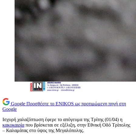
Google
Προσθέστε το ENIKOS ως προτιμώμενη πηγή στη
Google
Ισχυρή χαλαζόπτωση έφερε το απόγευμα της Τρίτης (01/04) η
κακοκαιρία
που βρίσκεται σε εξέλιξη, στην Εθνική Οδό Τρίπολης
– Καλαμάτας στο ύψος της Μεγαλόπολης.