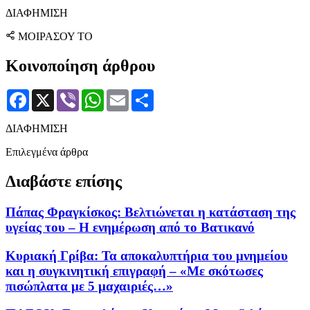
ΔΙΑΦΗΜΙΣΗ
ΜΟΙΡΑΣΟΥ ΤΟ
Κοινοποίηση άρθρου
Facebook
X
Viber
WhatsApp
Email
Μοιραστείτε
ΔΙΑΦΗΜΙΣΗ
Επιλεγμένα άρθρα
Διαβάστε επίσης
Πάπας Φραγκίσκος: Βελτιώνεται η κατάσταση της
υγείας του – Η ενημέρωση από το Βατικανό
Κυριακή Γρίβα: Τα αποκαλυπτήρια του μνημείου
και η συγκινητική επιγραφή – «Με σκότωσες
πισώπλατα με 5 μαχαιριές…»