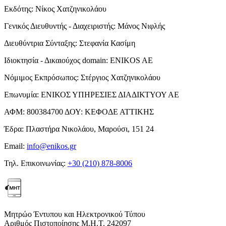
Εκδότης:
Νίκος Χατζηνικολάου
Γενικός Διευθυντής - Διαχειριστής:
Μάνος Νιφλής
Διευθύντρια Σύνταξης:
Στεφανία Κασίμη
Ιδιοκτησία - Δικαιούχος domain:
ENIKOS AE
Νόμιμος Εκπρόσωπος:
Στέργιος Χατζηνικολάου
Επωνυμία:
ΕΝΙΚΟΣ ΥΠΗΡΕΣΙΕΣ ΔΙΑΔΙΚΤΥΟΥ ΑΕ
ΑΦΜ:
800384700
ΔΟΥ:
ΚΕΦΟΔΕ ΑΤΤΙΚΗΣ
Έδρα:
Πλαστήρα Νικολάου, Μαρούσι, 151 24
Email:
info@enikos.gr
Τηλ. Επικοινωνίας:
+30 (210) 878-8006
Μητρώο Έντυπου και Ηλεκτρονικού Τύπου
Αριθμός Πιστοποίησης Μ.Η.Τ. 242097