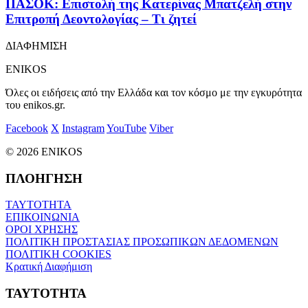
ΠΑΣΟΚ: Επιστολή της Κατερίνας Μπατζελή στην
Επιτροπή Δεοντολογίας – Τι ζητεί
ΔΙΑΦΗΜΙΣΗ
ENIKOS
Όλες οι ειδήσεις από την Ελλάδα και τον κόσμο με την εγκυρότητα
του enikos.gr.
Facebook
X
Instagram
YouTube
Viber
© 2026 ENIKOS
ΠΛΟΗΓΗΣΗ
ΤΑΥΤΟΤΗΤΑ
ΕΠΙΚΟΙΝΩΝΙΑ
ΟΡΟΙ ΧΡΗΣΗΣ
ΠΟΛΙΤΙΚΗ ΠΡΟΣΤΑΣΙΑΣ ΠΡΟΣΩΠΙΚΩΝ ΔΕΔΟΜΕΝΩΝ
ΠΟΛΙΤΙΚΗ COOKIES
Κρατική Διαφήμιση
ΤΑΥΤΟΤΗΤΑ