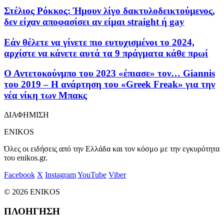
Στέλιος Ρόκκος: Ήμουν λίγο δακτυλοδεικτούμενος,
δεν είχαν αποφασίσει αν είμαι straight ή gay
Εάν θέλετε να γίνετε πιο ευτυχισμένοι το 2024,
αρχίστε να κάνετε αυτά τα 9 πράγματα κάθε πρωί
Ο Αντετοκούνμπο του 2023 «έπιασε» τον… Giannis
του 2019 – Η ανάρτηση του «Greek Freak» για την
νέα νίκη των Μπακς
ΔΙΑΦΗΜΙΣΗ
ENIKOS
Όλες οι ειδήσεις από την Ελλάδα και τον κόσμο με την εγκυρότητα
του enikos.gr.
Facebook
X
Instagram
YouTube
Viber
© 2026 ENIKOS
ΠΛΟΗΓΗΣΗ