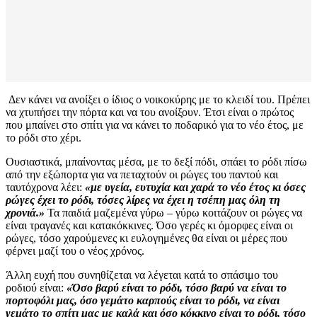
Δεν κάνει να ανοίξει ο ίδιος ο νοικοκύρης με το κλειδί του. Πρέπει
να χτυπήσει την πόρτα και να του ανοίξουν. Έτσι είναι ο πρώτος
που μπαίνει στο σπίτι για να κάνει το ποδαρικό για το νέο έτος, με
το ρόδι στο χέρι.
Ουσιαστικά, μπαίνοντας μέσα, με το δεξί πόδι, σπάει το ρόδι πίσω
από την εξώπορτα για να πεταχτούν οι ρώγες του παντού και
ταυτόχρονα λέει:
«με υγεία, ευτυχία και χαρά το νέο έτος κι όσες
ρώγες έχει το ρόδι, τόσες λίρες να έχει η τσέπη μας όλη τη
χρονιά.»
Τα παιδιά μαζεμένα γύρω – γύρω κοιτάζουν οι ρώγες να
είναι τραγανές και κατακόκκινες. Όσο γερές κι όμορφες είναι οι
ρώγες, τόσο χαρούμενες κι ευλογημένες θα είναι οι μέρες που
φέρνει μαζί του ο νέος χρόνος.
Άλλη ευχή που συνηθίζεται να λέγεται κατά το σπάσιμο του
ροδιού είναι:
«Όσο βαρύ είναι το ρόδι, τόσο βαρύ να είναι το
πορτοφόλι μας, όσο γεμάτο καρπούς είναι το ρόδι, να είναι
γεμάτο το σπίτι μας με καλά και όσο κόκκινο είναι το ρόδι, τόσο