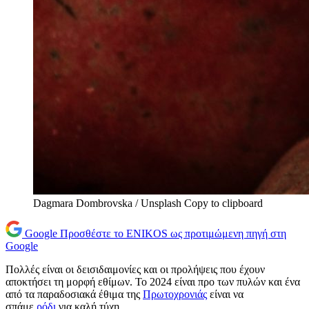
Dagmara Dombrovska / Unsplash Copy to clipboard
Google
Προσθέστε το ENIKOS ως προτιμώμενη πηγή στη
Google
Πολλές είναι οι δεισιδαιμονίες και οι προλήψεις που έχουν
αποκτήσει τη μορφή εθίμων. Το 2024 είναι προ των πυλών και ένα
από τα παραδοσιακά έθιμα της
Πρωτοχρονιάς
είναι να
σπάμε
ρόδι
για καλή τύχη.