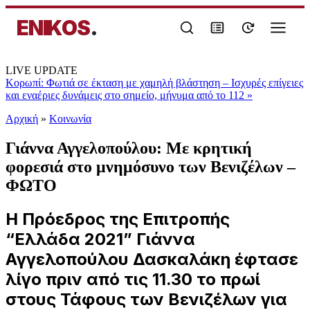
ENIKOS
.
LIVE UPDATE
Κορωπί: Φωτιά σε έκταση με χαμηλή βλάστηση – Ισχυρές επίγειες
και εναέριες δυνάμεις στο σημείο, μήνυμα από το 112
»
Αρχική
»
Κοινωνία
Γιάννα Αγγελοπούλου: Με κρητική
φορεσιά στο μνημόσυνο των Βενιζέλων –
ΦΩΤΟ
Η Πρόεδρος της Επιτροπής
“Ελλάδα 2021” Γιάννα
Αγγελοπούλου Δασκαλάκη έφτασε
λίγο πριν από τις 11.30 το πρωί
στους Τάφους των Βενιζέλων για