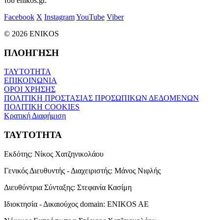
του enikos.gr.
Facebook
X
Instagram
YouTube
Viber
© 2026 ENIKOS
ΠΛΟΗΓΗΣΗ
ΤΑΥΤΟΤΗΤΑ
ΕΠΙΚΟΙΝΩΝΙΑ
ΟΡΟΙ ΧΡΗΣΗΣ
ΠΟΛΙΤΙΚΗ ΠΡΟΣΤΑΣΙΑΣ ΠΡΟΣΩΠΙΚΩΝ ΔΕΔΟΜΕΝΩΝ
ΠΟΛΙΤΙΚΗ COOKIES
Κρατική Διαφήμιση
ΤΑΥΤΟΤΗΤΑ
Εκδότης:
Νίκος Χατζηνικολάου
Γενικός Διευθυντής - Διαχειριστής:
Μάνος Νιφλής
Διευθύντρια Σύνταξης:
Στεφανία Κασίμη
Ιδιοκτησία - Δικαιούχος domain:
ENIKOS AE