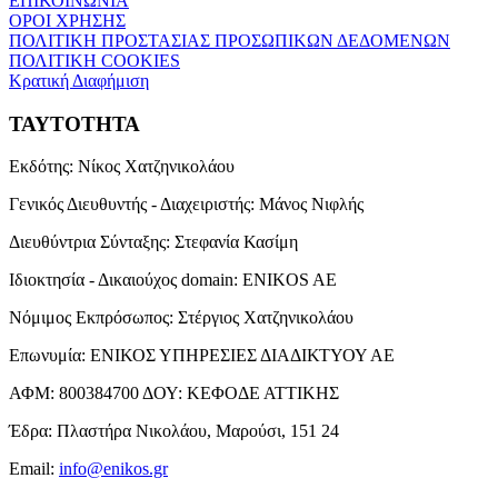
ΕΠΙΚΟΙΝΩΝΙΑ
ΟΡΟΙ ΧΡΗΣΗΣ
ΠΟΛΙΤΙΚΗ ΠΡΟΣΤΑΣΙΑΣ ΠΡΟΣΩΠΙΚΩΝ ΔΕΔΟΜΕΝΩΝ
ΠΟΛΙΤΙΚΗ COOKIES
Κρατική Διαφήμιση
ΤΑΥΤΟΤΗΤΑ
Εκδότης:
Νίκος Χατζηνικολάου
Γενικός Διευθυντής - Διαχειριστής:
Μάνος Νιφλής
Διευθύντρια Σύνταξης:
Στεφανία Κασίμη
Ιδιοκτησία - Δικαιούχος domain:
ENIKOS AE
Νόμιμος Εκπρόσωπος:
Στέργιος Χατζηνικολάου
Επωνυμία:
ΕΝΙΚΟΣ ΥΠΗΡΕΣΙΕΣ ΔΙΑΔΙΚΤΥΟΥ ΑΕ
ΑΦΜ:
800384700
ΔΟΥ:
ΚΕΦΟΔΕ ΑΤΤΙΚΗΣ
Έδρα:
Πλαστήρα Νικολάου, Μαρούσι, 151 24
Email:
info@enikos.gr