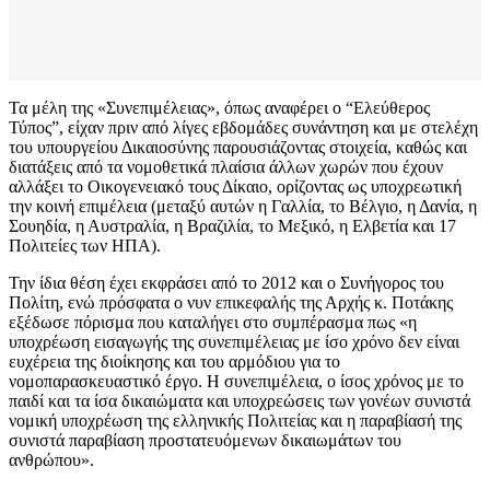
Τα μέλη της «Συνεπιμέλειας», όπως αναφέρει ο “Ελεύθερος
Τύπος”, είχαν πριν από λίγες εβδομάδες συνάντηση και με στελέχη
του υπουργείου Δικαιοσύνης παρουσιάζοντας στοιχεία, καθώς και
διατάξεις από τα νομοθετικά πλαίσια άλλων χωρών που έχουν
αλλάξει το Οικογενειακό τους Δίκαιο, ορίζοντας ως υποχρεωτική
την κοινή επιμέλεια (μεταξύ αυτών η Γαλλία, το Βέλγιο, η Δανία, η
Σουηδία, η Αυστραλία, η Βραζιλία, το Μεξικό, η Ελβετία και 17
Πολιτείες των ΗΠΑ).
Την ίδια θέση έχει εκφράσει από το 2012 και ο Συνήγορος του
Πολίτη, ενώ πρόσφατα ο νυν επικεφαλής της Αρχής κ. Ποτάκης
εξέδωσε πόρισμα που καταλήγει στο συμπέρασμα πως «η
υποχρέωση εισαγωγής της συνεπιμέλειας με ίσο χρόνο δεν είναι
ευχέρεια της διοίκησης και του αρμόδιου για το
νομοπαρασκευαστικό έργο. Η συνεπιμέλεια, ο ίσος χρόνος με το
παιδί και τα ίσα δικαιώματα και υποχρεώσεις των γονέων συνιστά
νομική υποχρέωση της ελληνικής Πολιτείας και η παραβίασή της
συνιστά παραβίαση προστατευόμενων δικαιωμάτων του
ανθρώπου».