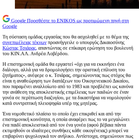
Google
Προσθέστε το ENIKOS ως προτιμώμενη πηγή στη
Google
Τη σύσταση ομάδας εργασίας που θα ασχοληθεί με το θέμα της
συνεπιμέλειας τέκνων
προανήγγειλε ο υπουργός Δικαιοσύνης
Κώστας Τσιάρας,
απαντώντας σε επίκαιρη ερώτηση του βουλευτή
του ΚΙΝ.ΑΛ. Ανδρέα Λοβέρδου.
Η επιστημονική ομάδα θα εργαστεί «όχι για να εκκινήσει ένα
διάλογο, αλλά για να δρομολογήσει την οριστική επίλυση του
ζητήματος», ανέφερε ο κ. Τσιάρας, σημειώνοντας πως στόχος θα
είναι η αναθεώρηση των διατάξεων του Οικογενειακού Δικαίου,
που παραμένει αναλλοίωτο από το 1983 και προβλέπει ως κανόνα
την ανάθεση της αποκλειστικής επιμέλειας των παιδιών σε έναν
γονέα σε περίπτωση διαζυγίου, με τα δικαστήρια να νομολογούν
κατά συντριπτική πλειοψηφία υπέρ της μητέρας.
Ένα νομοθετικό πλαίσιο το οποίο έχει επικριθεί και από την
επιστημονική κοινότητα, η οποία αναφέρει πως το να μεγαλώνει
ένα παιδί αποκλειστικά από τον ένα γονέα (αφού βέβαια πάντα
εκτιμηθούν οι ιδιαίτερες συνθήκες κάθε οικογένειας) μπορεί να
επιβαρύνει ψυχολογικά τον ανήλικο. Αντίστοιχα, σημειώνουν πως