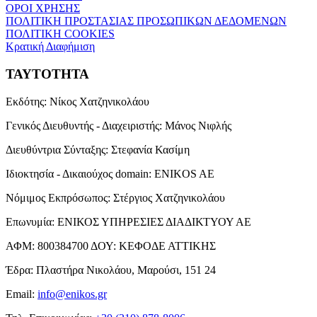
ΟΡΟΙ ΧΡΗΣΗΣ
ΠΟΛΙΤΙΚΗ ΠΡΟΣΤΑΣΙΑΣ ΠΡΟΣΩΠΙΚΩΝ ΔΕΔΟΜΕΝΩΝ
ΠΟΛΙΤΙΚΗ COOKIES
Κρατική Διαφήμιση
ΤΑΥΤΟΤΗΤΑ
Εκδότης:
Νίκος Χατζηνικολάου
Γενικός Διευθυντής - Διαχειριστής:
Μάνος Νιφλής
Διευθύντρια Σύνταξης:
Στεφανία Κασίμη
Ιδιοκτησία - Δικαιούχος domain:
ENIKOS AE
Νόμιμος Εκπρόσωπος:
Στέργιος Χατζηνικολάου
Επωνυμία:
ΕΝΙΚΟΣ ΥΠΗΡΕΣΙΕΣ ΔΙΑΔΙΚΤΥΟΥ ΑΕ
ΑΦΜ:
800384700
ΔΟΥ:
ΚΕΦΟΔΕ ΑΤΤΙΚΗΣ
Έδρα:
Πλαστήρα Νικολάου, Μαρούσι, 151 24
Email:
info@enikos.gr