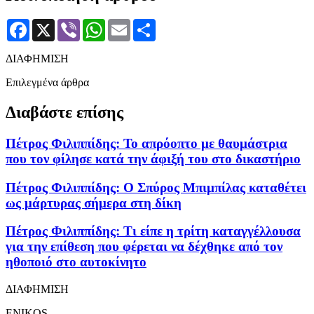
Facebook
X
Viber
WhatsApp
Email
Μοιραστείτε
ΔΙΑΦΗΜΙΣΗ
Επιλεγμένα άρθρα
Διαβάστε επίσης
Πέτρος Φιλιππίδης: Το απρόοπτο με θαυμάστρια
που τον φίλησε κατά την άφιξή του στο δικαστήριο
Πέτρος Φιλιππίδης: Ο Σπύρος Μπιμπίλας καταθέτει
ως μάρτυρας σήμερα στη δίκη
Πέτρος Φιλιππίδης: Τι είπε η τρίτη καταγγέλλουσα
για την επίθεση που φέρεται να δέχθηκε από τον
ηθοποιό στο αυτοκίνητο
ΔΙΑΦΗΜΙΣΗ
ENIKOS