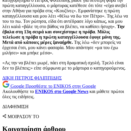
κατηγορητήριο ο Πέτρος Φιλιππίδης βίασε για δεύτερη φορά την
πρώτη καταγγέλλουσα, ο μάρτυρας κατέθεσε ότι τότε «είχα ανεβεί
στην Αθήνα για πρόβα στις «Κουζίνες». Εμφανίστηκε η πρώτη
καταγγέλλουσα και μου λέει «θέλω να δω τον Πέτρο». Της λέω να
του το πω. Τον ρώτησα, είδα ότι αντέδρασε λίγο κάπως, και μου
λέει καλά «βάλε τη στο βάθος να βλέπει, να καθίσει ήσυχη».
Την
έβαλα στη 13η σειρά και συνεχίστηκε η πρόβα
.
Μόλις
τελείωσε η πρόβα η πρώτη καταγγέλλουσα έφυγε μόνη της.
Μετά από κάποιες μέρες ξαναήρθε.
Της λέω «δεν μπορείς να
έρχεσαι έτσι, μου κάνει φασαρία. Μου απάντησε «μα του έχω
μιλήσει» και μπήκε μέσα».
«Ας την να βλέπει μωρέ, πάει στη δραματική σχολή. Τρελό είναι
δεν το βλέπεις;» είπε σύμφωνα με το μάρτυρα ο κατηγορούμενος.
ΔΙΚΗ
ΠΕΤΡΟΣ ΦΙΛΙΠΠΙΔΗΣ
Google
Προσθέστε το ENIKOS στην Google
Ακολουθήστε το
ENIKOS στο Google News
και μάθετε πρώτοι
όλες τις ειδήσεις.
ΔΙΑΦΗΜΙΣΗ
ΜΟΙΡΑΣΟΥ ΤΟ
Κοινοποίηση άρθρου