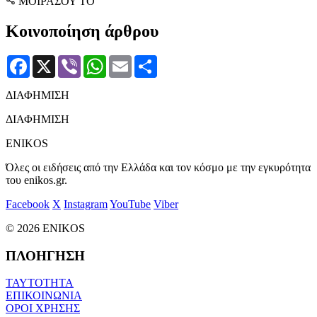
ΜΟΙΡΑΣΟΥ ΤΟ
Κοινοποίηση άρθρου
Facebook
X
Viber
WhatsApp
Email
Μοιραστείτε
ΔΙΑΦΗΜΙΣΗ
ΔΙΑΦΗΜΙΣΗ
ENIKOS
Όλες οι ειδήσεις από την Ελλάδα και τον κόσμο με την εγκυρότητα
του enikos.gr.
Facebook
X
Instagram
YouTube
Viber
© 2026 ENIKOS
ΠΛΟΗΓΗΣΗ
ΤΑΥΤΟΤΗΤΑ
ΕΠΙΚΟΙΝΩΝΙΑ
ΟΡΟΙ ΧΡΗΣΗΣ