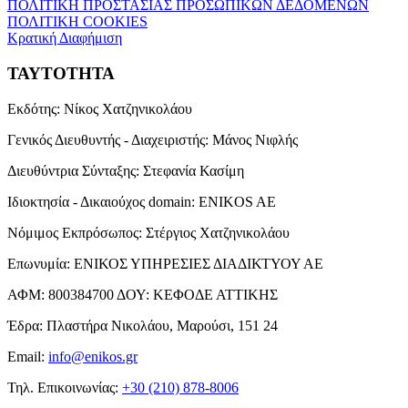
ΠΟΛΙΤΙΚΗ ΠΡΟΣΤΑΣΙΑΣ ΠΡΟΣΩΠΙΚΩΝ ΔΕΔΟΜΕΝΩΝ
ΠΟΛΙΤΙΚΗ COOKIES
Κρατική Διαφήμιση
ΤΑΥΤΟΤΗΤΑ
Εκδότης:
Νίκος Χατζηνικολάου
Γενικός Διευθυντής - Διαχειριστής:
Μάνος Νιφλής
Διευθύντρια Σύνταξης:
Στεφανία Κασίμη
Ιδιοκτησία - Δικαιούχος domain:
ENIKOS AE
Νόμιμος Εκπρόσωπος:
Στέργιος Χατζηνικολάου
Επωνυμία:
ΕΝΙΚΟΣ ΥΠΗΡΕΣΙΕΣ ΔΙΑΔΙΚΤΥΟΥ ΑΕ
ΑΦΜ:
800384700
ΔΟΥ:
ΚΕΦΟΔΕ ΑΤΤΙΚΗΣ
Έδρα:
Πλαστήρα Νικολάου, Μαρούσι, 151 24
Email:
info@enikos.gr
Τηλ. Επικοινωνίας:
+30 (210) 878-8006