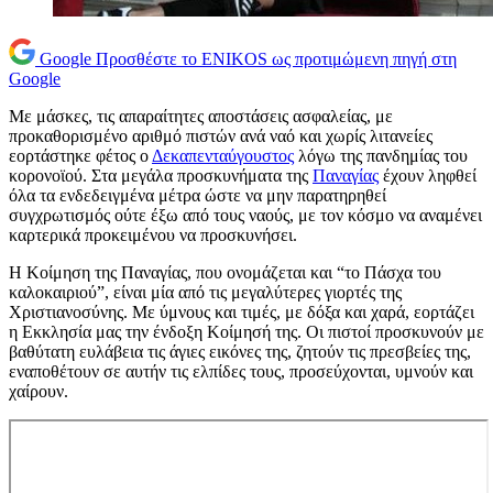
Google
Προσθέστε το ENIKOS ως προτιμώμενη πηγή στη
Google
Με μάσκες, τις απαραίτητες αποστάσεις ασφαλείας, με
προκαθορισμένο αριθμό πιστών ανά ναό και χωρίς λιτανείες
εορτάστηκε φέτος ο
Δεκαπενταύγουστος
λόγω της πανδημίας του
κορονοϊού. Στα μεγάλα προσκυνήματα της
Παναγίας
έχουν ληφθεί
όλα τα ενδεδειγμένα μέτρα ώστε να μην παρατηρηθεί
συγχρωτισμός ούτε έξω από τους ναούς, με τον κόσμο να αναμένει
καρτερικά προκειμένου να προσκυνήσει.
Η Κοίμηση της Παναγίας, που ονομάζεται και “το Πάσχα του
καλοκαιριού”, είναι μία από τις μεγαλύτερες γιορτές της
Χριστιανοσύνης. Με ύμνους και τιμές, με δόξα και χαρά, εορτάζει
η Εκκλησία μας την ένδοξη Κοίμησή της. Οι πιστοί προσκυνούν με
βαθύτατη ευλάβεια τις άγιες εικόνες της, ζητούν τις πρεσβείες της,
εναποθέτουν σε αυτήν τις ελπίδες τους, προσεύχονται, υμνούν και
χαίρουν.