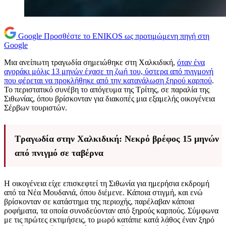
Google
Προσθέστε το ENIKOS ως προτιμώμενη πηγή στη
Google
Μια ανείπωτη τραγωδία σημειώθηκε στη Χαλκιδική,
όταν ένα
αγοράκι μόλις 13 μηνών έχασε τη ζωή του, ύστερα από πνιγμονή
που φέρεται να προκλήθηκε από την κατανάλωση ξηρού καρπού
.
Το περιστατικό συνέβη το απόγευμα της Τρίτης, σε παραλία της
Σιθωνίας, όπου βρίσκονταν για διακοπές μια εξαμελής οικογένεια
Σέρβων τουριστών.
Τραγωδία στην Χαλκιδική: Νεκρό βρέφος 15 μηνών
από πνιγμό σε ταβέρνα
Η οικογένεια είχε επισκεφτεί τη Σιθωνία για ημερήσια εκδρομή
από τα Νέα Μουδανιά, όπου διέμενε. Κάποια στιγμή, και ενώ
βρίσκονταν σε κατάστημα της περιοχής, παρέλαβαν κάποια
ροφήματα, τα οποία συνοδεύονταν από ξηρούς καρπούς. Σύμφωνα
με τις πρώτες εκτιμήσεις, το μωρό κατάπιε κατά λάθος έναν ξηρό