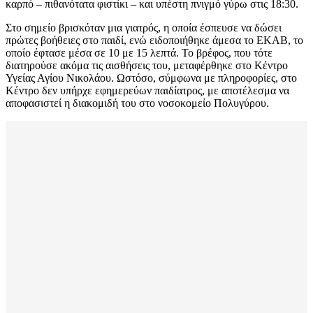
καρπό – πιθανότατα φιστίκι – και υπέστη πνιγμό γύρω στις 18:30.
Στο σημείο βρισκόταν μια γιατρός, η οποία έσπευσε να δώσει
πρώτες βοήθειες στο παιδί, ενώ ειδοποιήθηκε άμεσα το ΕΚΑΒ, το
οποίο έφτασε μέσα σε 10 με 15 λεπτά. Το βρέφος, που τότε
διατηρούσε ακόμα τις αισθήσεις του, μεταφέρθηκε στο Κέντρο
Υγείας Αγίου Νικολάου. Ωστόσο, σύμφωνα με πληροφορίες, στο
Κέντρο δεν υπήρχε εφημερεύων παιδίατρος, με αποτέλεσμα να
αποφασιστεί η διακομιδή του στο νοσοκομείο Πολυγύρου.