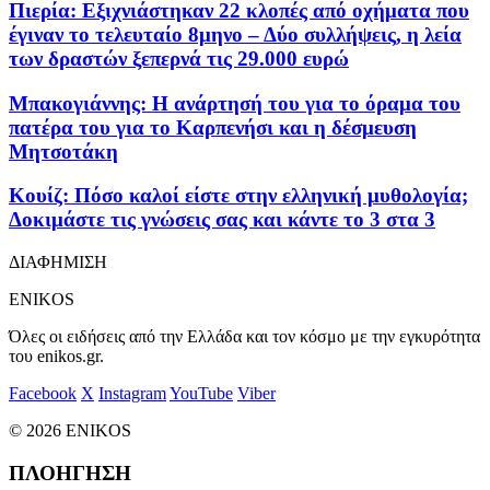
Πιερία: Εξιχνιάστηκαν 22 κλοπές από οχήματα που
έγιναν το τελευταίο 8μηνο – Δύο συλλήψεις, η λεία
των δραστών ξεπερνά τις 29.000 ευρώ
Μπακογιάννης: Η ανάρτησή του για το όραμα του
πατέρα του για το Καρπενήσι και η δέσμευση
Μητσοτάκη
Κουίζ: Πόσο καλοί είστε στην ελληνική μυθολογία;
Δοκιμάστε τις γνώσεις σας και κάντε το 3 στα 3
ΔΙΑΦΗΜΙΣΗ
ENIKOS
Όλες οι ειδήσεις από την Ελλάδα και τον κόσμο με την εγκυρότητα
του enikos.gr.
Facebook
X
Instagram
YouTube
Viber
© 2026 ENIKOS
ΠΛΟΗΓΗΣΗ