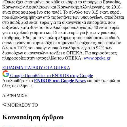
«Όπως έχει επισημάνει σε κάθε ευκαιρία το υπουργείο Εργασίας,
Κοινωνικών Ασφαλίσεων και Κοινωνικής Αλληλεγγύης, το 2018,
είναι έτος αφιερωμένο στο παιδί. Το σύνολο των 315 εκατ. ευρώ,
που εξοικονομήθηκαν από τις δαπάνες των υπουργείων, αποδίδεται
στο παιδί: 260 εκατ. ευρώ για τα οικογενειακά επιδόματα, που
αυξάνουν κατά 40% το συνολικό προϋπολογισμό, 40 εκατ. ευρώ
για τα σχολικά γεύματα και 15 εκατ. ευρώ για βρεφονηπιακούς
σταθμούς. Ήδη, με την πρώτη πληρωμή του επιδόματος παιδιού,
αποδεικνύονται στην πράξη οι σημαντικές αυξήσεις, που φτάνουν
έως και 110% του οικογενειακού επιδόματος για το 92% των
δικαιούχων οικογενειών» τονίζει ο ΟΠΕΚΑ. Για περισσότερες
πληροφορίες στην ιστοσελίδα του ΟΠΕΚΑ:
www.opeka.gr
ΕΠΙΔΟΜΑ ΠΑΙΔΙΟΥ
ΟΓΑ
ΟΠΕΚΑ
Google
Προσθέστε το ENIKOS στην Google
Ακολουθήστε το
ENIKOS στο Google News
και μάθετε πρώτοι
όλες τις ειδήσεις.
ΔΙΑΦΗΜΙΣΗ
ΜΟΙΡΑΣΟΥ ΤΟ
Κοινοποίηση άρθρου