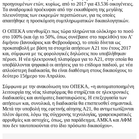
προηγουμένων ετών, κυρίως, από το 2017 για 43.536 οικογένειες.
Τα αναδρομικά προέκυψαν από την εκκαθάριση της μεγάλης
πλειονότητας των εκκρεμών περιπτώσεων, για τις οποίες
απαιτήθηκε η προσκόμιση συμπληρωματικών δικαιολογητικών.
Ο ΟΠΕΚΑ υπενθυμίζει πως τώρα πληρώνεται ολόκληρο το ποσό
στο 100% (και όχι το 50%, όπως συνέβαινε στο παρελθόν) του Α’
διμήνου (Ιανουάριος και Φεβρουάριος), το οποίο δίνεται ως
προκαταβολή με βάση τα στοιχεία αιτήσεων Α21 του έτους 2017
και, σύμφωνα με τις φορολογικές δηλώσεις που υποβλήθηκαν
πέρυσι. Η νέα ηλεκτρονική πλατφόρμα για το Α21, στην οποία θα
υποβάλλονται ψηφιακά οι αιτήσεις για το επίδομα παιδιού, με νέα
απλούστερη διαδικασία, θα είναι διαθέσιμη στους δικαιούχους το
δεύτερο 15ήμερο του Απριλίου.
Σύμφωνα με την ανακοίνωση του ΟΠΕΚΑ, «η αυτοματοποιημένη
λειτουργία της νέας πλατφόρμας θα στηρίζεται σε ηλεκτρονικές
διαδικασίες και αυτόματες διασταυρώσεις. Η επεξεργασία των
αιτήσεων και, συνολικά, η διαδικασία θα επισπευσθεί σημαντικά.
Μετά την υποβολή της εφετινής αίτησης Α21, θα αντιμετωπίζονται
πλέον άμεσα, λόγω της σύγχρονης τεχνολογίας, γραφειοκρατικές
αρρυθμίες και αστοχίες, όπως, για παράδειγμα, ΑΜΚΑ και ΑΦΜ
που δεν ταυτοποιούνται στο ίδιο πρόσωπο δικαιούχου».