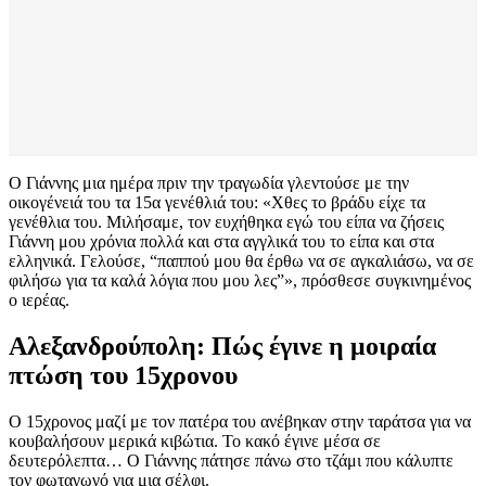
Ο Γιάννης μια ημέρα πριν την τραγωδία γλεντούσε με την
οικογένειά του τα 15α γενέθλιά του: «Χθες το βράδυ είχε τα
γενέθλια του. Μιλήσαμε, τον ευχήθηκα εγώ του είπα να ζήσεις
Γιάννη μου χρόνια πολλά και στα αγγλικά του το είπα και στα
ελληνικά. Γελούσε, “παππού μου θα έρθω να σε αγκαλιάσω, να σε
φιλήσω για τα καλά λόγια που μου λες”», πρόσθεσε συγκινημένος
ο ιερέας.
Αλεξανδρούπολη: Πώς έγινε η μοιραία
πτώση του 15χρονου
Ο 15χρονος μαζί με τον πατέρα του ανέβηκαν στην ταράτσα για να
κουβαλήσουν μερικά κιβώτια. Το κακό έγινε μέσα σε
δευτερόλεπτα… Ο Γιάννης πάτησε πάνω στο τζάμι που κάλυπτε
τον φωταγωγό για μια σέλφι.