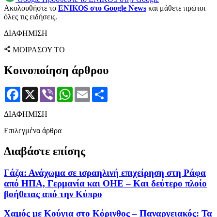
Ακολουθήστε το
ENIKOS στο Google News
και μάθετε πρώτοι
όλες τις ειδήσεις.
ΔΙΑΦΗΜΙΣΗ
ΜΟΙΡΑΣΟΥ ΤΟ
Κοινοποίηση άρθρου
Facebook
X
Viber
WhatsApp
Email
Μοιραστείτε
ΔΙΑΦΗΜΙΣΗ
Επιλεγμένα άρθρα
Διαβάστε επίσης
Γάζα: Ανάχωμα σε ισραηλινή επιχείρηση στη Ράφα
από ΗΠΑ, Γερμανία και ΟΗΕ – Και δεύτερο πλοίο
βοήθειας από την Κύπρο
Χαμός με Κούγια στο Κόρινθος – Παναργειακός: Τα