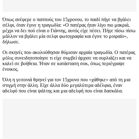
Όπως ανέφερε ο παππούς του 15χρονου, το παιδί πήγε να βγάλει
σέλφι, όταν έγινε η τραγωδία: «O πατέρας ήταν λίγο πιο μακριά,
μέχρι να δει πού είναι ο Γιάννης, αυτός είχε πέσει. Πήγε πίσω πίσω
μάλλον να βγάλει μία σελφι φωτογραφία και έγινε το μοιραίο»,
δήλωσε.
Οι σκηνές που ακολούθησαν θύμισαν αρχαία τραγωδία. Ο πατέρας
μόλις συνειδητοποίησε τι είχε συμβεί άρχισε να ουρλιάζει και να
καλεί σε βοήθεια. Ήταν σε κατάσταση σοκ, όπως περιέγραψε
ένοικος.
Όλη η γειτονιά θρηνεί για τον 15χρονο που «χάθηκε» από τη μια
στιγμή στην άλλη. Είχε άλλα δύο μεγαλύτερα αδέλφια, έναν
αδελφό που είναι ψάλτης και μια αδελφή που είναι δασκάλα.