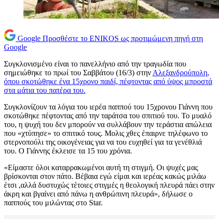
Google
Προσθέστε το ENIKOS ως προτιμώμενη πηγή στη
Google
Συγκλονισμένο είναι το πανελλήνιο από την τραγωδία που
σημειώθηκε το πρωί του Σαββάτου (16/3) στην
Αλεξανδρούπολη,
όπου σκοτώθηκε ένα 15χρονο παιδί, πέφτοντας από ύψος μπροστά
στα μάτια του πατέρα του.
Συγκλονίζουν τα λόγια του ιερέα παππού του 15χρονου Γιάννη που
σκοτώθηκε πέφτοντας από την ταράτσα του σπιτιού του. Το μυαλό
του, η ψυχή του δεν μπορούν να συλλάβουν την τεράστια απώλεια
που «χτύπησε» το σπιτικό τους. Μολις χθες έπαιρνε τηλέφωνο το
στερνοπούλι της οικογένειας για να του ευχηθεί για τα γενέθλιά
του. Ο Γιάννης έκλεισε τα 15 του χρόνια.
«Είμαστε όλοι καταρρακωμένοι αυτή τη στιγμή. Οι ψυχές μας
βρίσκονται στον πάτο. Βέβαια εγώ είμαι και ιερέας κακώς μιλάω
έτσι ,αλλά δυστυχώς τέτοιες στιγμές η θεολογική πλευρά πάει στην
άκρη και βγαίνει από πάνω η ανθρώπινη πλευρά», δήλωσε ο
παππούς του μιλώντας στο Star.