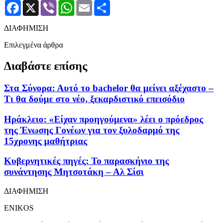
Facebook
X
Viber
WhatsApp
Email
Μοιραστείτε
ΔΙΑΦΗΜΙΣΗ
Επιλεγμένα άρθρα
Διαβάστε επίσης
Στα Σύνορα: Αυτό το bachelor θα μείνει αξέχαστο –
Τι θα δούμε στο νέο, ξεκαρδιστικό επεισόδιο
Ηράκλειο: «Είχαν προηγούμενα» λέει ο πρόεδρος
της Ένωσης Γονέων για τον ξυλοδαρμό της
15χρονης μαθήτριας
Κυβερνητικές πηγές: Το παρασκήνιο της
συνάντησης Μητσοτάκη – Αλ Σίσι
ΔΙΑΦΗΜΙΣΗ
ENIKOS