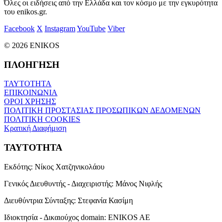
Όλες οι ειδήσεις από την Ελλάδα και τον κόσμο με την εγκυρότητα
του enikos.gr.
Facebook
X
Instagram
YouTube
Viber
© 2026 ENIKOS
ΠΛΟΗΓΗΣΗ
ΤΑΥΤΟΤΗΤΑ
ΕΠΙΚΟΙΝΩΝΙΑ
ΟΡΟΙ ΧΡΗΣΗΣ
ΠΟΛΙΤΙΚΗ ΠΡΟΣΤΑΣΙΑΣ ΠΡΟΣΩΠΙΚΩΝ ΔΕΔΟΜΕΝΩΝ
ΠΟΛΙΤΙΚΗ COOKIES
Κρατική Διαφήμιση
ΤΑΥΤΟΤΗΤΑ
Εκδότης:
Νίκος Χατζηνικολάου
Γενικός Διευθυντής - Διαχειριστής:
Μάνος Νιφλής
Διευθύντρια Σύνταξης:
Στεφανία Κασίμη
Ιδιοκτησία - Δικαιούχος domain:
ENIKOS AE