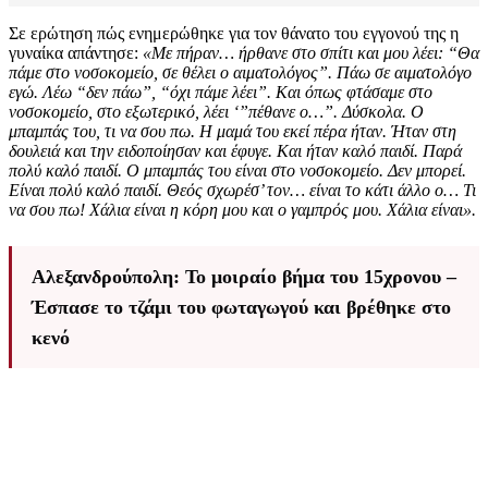
Σε ερώτηση πώς ενημερώθηκε για τον θάνατο του εγγονού της η
γυναίκα απάντησε:
«Με πήραν… ήρθανε στο σπίτι και μου λέει: “Θα
πάμε στο νοσοκομείο, σε θέλει ο αιματολόγος”. Πάω σε αιματολόγο
εγώ. Λέω “δεν πάω”, “όχι πάμε λέει”. Και όπως φτάσαμε στο
νοσοκομείο, στο εξωτερικό, λέει ‘”πέθανε ο…”. Δύσκολα. Ο
μπαμπάς του, τι να σου πω. Η μαμά του εκεί πέρα ήταν. Ήταν στη
δουλειά και την ειδοποίησαν και έφυγε. Και ήταν καλό παιδί. Παρά
πολύ καλό παιδί. Ο μπαμπάς του είναι στο νοσοκομείο. Δεν μπορεί.
Είναι πολύ καλό παιδί. Θεός σχωρέσ’ τον… είναι το κάτι άλλο ο… Τι
να σου πω! Χάλια είναι η κόρη μου και ο γαμπρός μου. Χάλια είναι».
Αλεξανδρούπολη: Το μοιραίο βήμα του 15χρονου –
Έσπασε το τζάμι του φωταγωγού και βρέθηκε στο
κενό