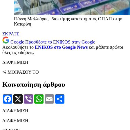
Γιάννη Μαλλιάρας, ιδιοκτήτης καταστήματος ΟΠΑΠ στην
Κατερίνη
ΣΚΡΑΤΣ
Google
Προσθέστε το ENIKOS στην Google
Ακολουθήστε το
ENIKOS στο Google News
και μάθετε πρώτοι
όλες τις ειδήσεις.
ΔΙΑΦΗΜΙΣΗ
ΜΟΙΡΑΣΟΥ ΤΟ
Κοινοποίηση άρθρου
Facebook
X
Viber
WhatsApp
Email
Μοιραστείτε
ΔΙΑΦΗΜΙΣΗ
ΔΙΑΦΗΜΙΣΗ