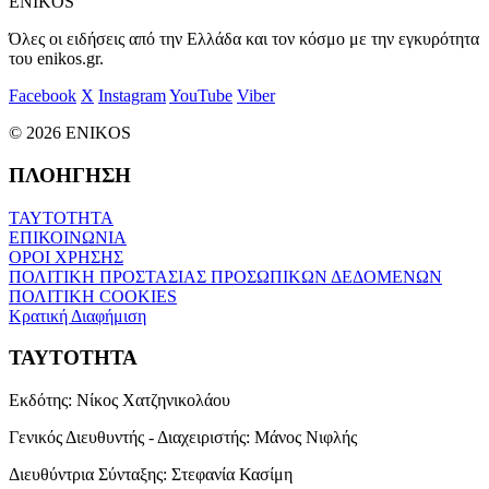
ENIKOS
Όλες οι ειδήσεις από την Ελλάδα και τον κόσμο με την εγκυρότητα
του enikos.gr.
Facebook
X
Instagram
YouTube
Viber
© 2026 ENIKOS
ΠΛΟΗΓΗΣΗ
ΤΑΥΤΟΤΗΤΑ
ΕΠΙΚΟΙΝΩΝΙΑ
ΟΡΟΙ ΧΡΗΣΗΣ
ΠΟΛΙΤΙΚΗ ΠΡΟΣΤΑΣΙΑΣ ΠΡΟΣΩΠΙΚΩΝ ΔΕΔΟΜΕΝΩΝ
ΠΟΛΙΤΙΚΗ COOKIES
Κρατική Διαφήμιση
ΤΑΥΤΟΤΗΤΑ
Εκδότης:
Νίκος Χατζηνικολάου
Γενικός Διευθυντής - Διαχειριστής:
Μάνος Νιφλής
Διευθύντρια Σύνταξης:
Στεφανία Κασίμη