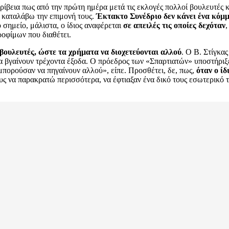
ίβεια πως από την πρώτη ημέρα μετά τις εκλογές πολλοί βουλευτές κα
 καταλάβω την επιμονή τους.
Έκτακτο Συνέδριο δεν κάνει ένα κόμμα
ο σημείο, μάλιστα, ο ίδιος αναφέρεται
σε απειλές τις οποίες δεχόταν
,
ροφίμων που διαθέτει.
βουλευτές, ώστε τα χρήματα να διοχετεύονται αλλού
. Ο Β. Στίγκα
α βγαίνουν τρέχοντα έξοδα. Ο πρόεδρος των «Σπαρτιατών» υποστήρι
μπορούσαν να πηγαίνουν αλλού», είπε. Προσθέτει, δε, πως,
όταν ο ίδ
 να παρακρατώ περισσότερα, να έφτιαξαν ένα δικό τους εσωτερικό ταμ