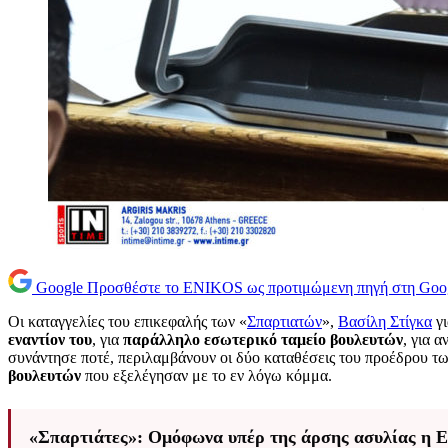
Google
Προσθέστε το ENIKOS ως προτιμώμενη πηγή στη Goo
Οι καταγγελίες του επικεφαλής των «
Σπαρτιατών
»,
Βασίλη Στίγκα
γι
εναντίον του
, για
παράλληλο εσωτερικό ταμείο βουλευτών
, για 
συνάντησε ποτέ, περιλαμβάνουν οι δύο καταθέσεις του προέδρου 
βουλευτών
που εξελέγησαν με το εν λόγω κόμμα.
«Σπαρτιάτες»: Ομόφωνα υπέρ της άρσης ασυλίας η Ε