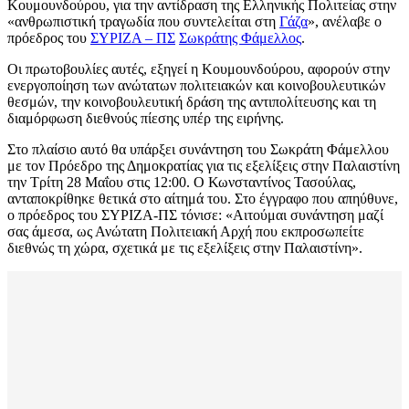
Κουμουνδούρου, για την αντίδραση της Ελληνικής Πολιτείας στην
«ανθρωπιστική τραγωδία που συντελείται στη
Γάζα
», ανέλαβε ο
πρόεδρος του
ΣΥΡΙΖΑ – ΠΣ
Σωκράτης Φάμελλος
.
Οι πρωτοβουλίες αυτές, εξηγεί η Κουμουνδούρου, αφορούν στην
ενεργοποίηση των ανώτατων πολιτειακών και κοινοβουλευτικών
θεσμών, την κοινοβουλευτική δράση της αντιπολίτευσης και τη
διαμόρφωση διεθνούς πίεσης υπέρ της ειρήνης.
Στο πλαίσιο αυτό θα υπάρξει συνάντηση του Σωκράτη Φάμελλου
με τον Πρόεδρο της Δημοκρατίας για τις εξελίξεις στην Παλαιστίνη
την Τρίτη 28 Μαΐου στις 12:00. Ο Κωνσταντίνος Τασούλας,
ανταποκρίθηκε θετικά στο αίτημά του. Στο έγγραφο που απηύθυνε,
ο πρόεδρος του ΣΥΡΙΖΑ-ΠΣ τόνισε: «Αιτούμαι συνάντηση μαζί
σας άμεσα, ως Ανώτατη Πολιτειακή Αρχή που εκπροσωπείτε
διεθνώς τη χώρα, σχετικά με τις εξελίξεις στην Παλαιστίνη».