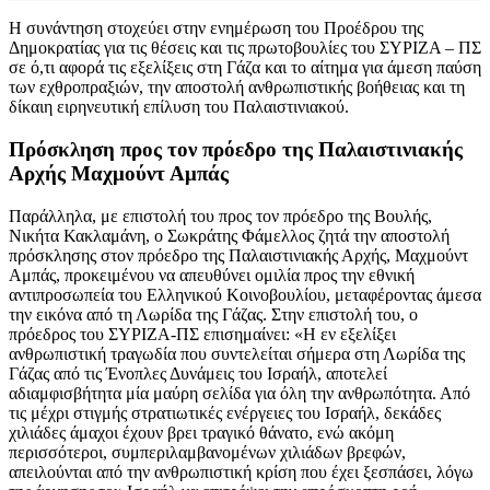
Η συνάντηση στοχεύει στην ενημέρωση του Προέδρου της
Δημοκρατίας για τις θέσεις και τις πρωτοβουλίες του ΣΥΡΙΖΑ – ΠΣ
σε ό,τι αφορά τις εξελίξεις στη Γάζα και το αίτημα για άμεση παύση
των εχθροπραξιών, την αποστολή ανθρωπιστικής βοήθειας και τη
δίκαιη ειρηνευτική επίλυση του Παλαιστινιακού.
Πρόσκληση προς τον πρόεδρο της Παλαιστινιακής
Αρχής Μαχμούντ Αμπάς
Παράλληλα, με επιστολή του προς τον πρόεδρο της Βουλής,
Νικήτα Κακλαμάνη, ο Σωκράτης Φάμελλος ζητά την αποστολή
πρόσκλησης στον πρόεδρο της Παλαιστινιακής Αρχής, Μαχμούντ
Αμπάς, προκειμένου να απευθύνει ομιλία προς την εθνική
αντιπροσωπεία του Ελληνικού Κοινοβουλίου, μεταφέροντας άμεσα
την εικόνα από τη Λωρίδα της Γάζας. Στην επιστολή του, ο
πρόεδρος του ΣΥΡΙΖΑ-ΠΣ επισημαίνει: «Η εν εξελίξει
ανθρωπιστική τραγωδία που συντελείται σήμερα στη Λωρίδα της
Γάζας από τις Ένοπλες Δυνάμεις του Ισραήλ, αποτελεί
αδιαμφισβήτητα μία μαύρη σελίδα για όλη την ανθρωπότητα. Από
τις μέχρι στιγμής στρατιωτικές ενέργειες του Ισραήλ, δεκάδες
χιλιάδες άμαχοι έχουν βρει τραγικό θάνατο, ενώ ακόμη
περισσότεροι, συμπεριλαμβανομένων χιλιάδων βρεφών,
απειλούνται από την ανθρωπιστική κρίση που έχει ξεσπάσει, λόγω