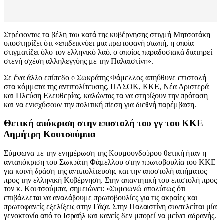
Στρέφοντας τα βέλη του κατά της κυβέρνησης στιγμή Μητσοτάκη
υποστηρίζει ότι «επιδεικνύει μια πρωτοφανή σιωπή, η οποία
στιγματίζει όλο τον ελληνικό λαό, ο οποίος παραδοσιακά διατηρεί
στενή σχέση αλληλεγγύης με την Παλαιστίνη».
Σε ένα άλλο επίπεδο ο Σωκράτης Φάμελλος απηύθυνε επιστολή
στα κόμματα της αντιπολίτευσης, ΠΑΣΟΚ, ΚΚΕ, Νέα Αριστερά
και Πλεύση Ελευθερίας, καλώντας τα να στηρίξουν την πρόταση
και να ενισχύσουν την πολιτική πίεση για διεθνή παρέμβαση.
Θετική απόκριση στην επιστολή του γγ του ΚΚΕ
Δημήτρη Κουτσούμπα
Σύμφωνα με την ενημέρωση της Κουμουνδούρου θετική ήταν η
ανταπόκριση του Σωκράτη Φάμελλου στην πρωτοβουλία του ΚΚΕ
για κοινή δράση της αντιπολίτευσης και την αποστολή αιτήματος
προς την ελληνική Κυβέρνηση. Στην απαντητική του επιστολή προς
τον κ. Κουτσούμπα, σημειώνει: «Συμφωνώ απολύτως ότι
επιβάλλεται να αναλάβουμε πρωτοβουλίες για τις ακραίες και
πρωτοφανείς εξελίξεις στην Γάζα. Στην Παλαιστίνη συντελείται μία
γενοκτονία από το Ισραήλ και κανείς δεν μπορεί να μείνει αδρανής.