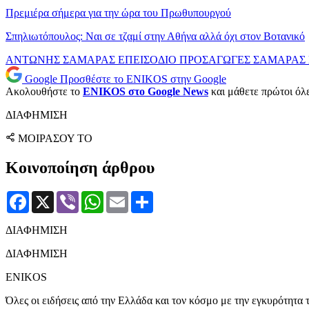
Πρεμιέρα σήμερα για την ώρα του Πρωθυπουργού
Σπηλιωτόπουλος: Ναι σε τζαμί στην Αθήνα αλλά όχι στον Βοτανικό
ΑΝΤΩΝΗΣ ΣΑΜΑΡΑΣ
ΕΠΕΙΣΟΔΙΟ
ΠΡΟΣΑΓΩΓΕΣ
ΣΑΜΑΡΑΣ
Google
Προσθέστε το ENIKOS στην Google
Ακολουθήστε το
ENIKOS στο Google News
και μάθετε πρώτοι όλες
ΔΙΑΦΗΜΙΣΗ
ΜΟΙΡΑΣΟΥ ΤΟ
Κοινοποίηση άρθρου
Facebook
X
Viber
WhatsApp
Email
Μοιραστείτε
ΔΙΑΦΗΜΙΣΗ
ΔΙΑΦΗΜΙΣΗ
ENIKOS
Όλες οι ειδήσεις από την Ελλάδα και τον κόσμο με την εγκυρότητα τ