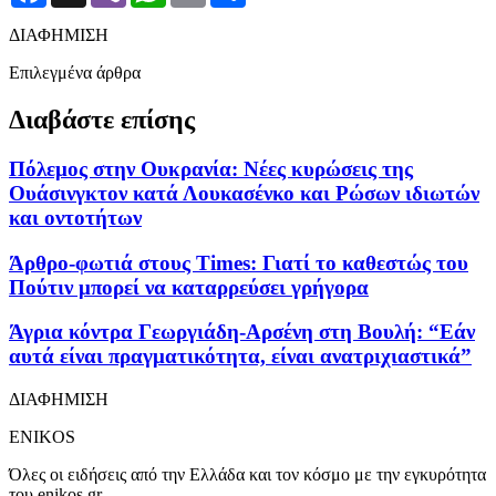
ΔΙΑΦΗΜΙΣΗ
Επιλεγμένα άρθρα
Διαβάστε επίσης
Πόλεμος στην Ουκρανία: Νέες κυρώσεις της
Ουάσινγκτον κατά Λουκασένκο και Ρώσων ιδιωτών
και οντοτήτων
Άρθρο-φωτιά στους Times: Γιατί το καθεστώς του
Πούτιν μπορεί να καταρρεύσει γρήγορα
Άγρια κόντρα Γεωργιάδη-Αρσένη στη Βουλή: “Εάν
αυτά είναι πραγματικότητα, είναι ανατριχιαστικά”
ΔΙΑΦΗΜΙΣΗ
ENIKOS
Όλες οι ειδήσεις από την Ελλάδα και τον κόσμο με την εγκυρότητα
του enikos.gr.