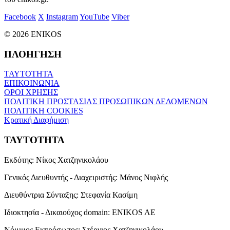
Facebook
X
Instagram
YouTube
Viber
© 2026 ENIKOS
ΠΛΟΗΓΗΣΗ
ΤΑΥΤΟΤΗΤΑ
ΕΠΙΚΟΙΝΩΝΙΑ
ΟΡΟΙ ΧΡΗΣΗΣ
ΠΟΛΙΤΙΚΗ ΠΡΟΣΤΑΣΙΑΣ ΠΡΟΣΩΠΙΚΩΝ ΔΕΔΟΜΕΝΩΝ
ΠΟΛΙΤΙΚΗ COOKIES
Κρατική Διαφήμιση
ΤΑΥΤΟΤΗΤΑ
Εκδότης:
Νίκος Χατζηνικολάου
Γενικός Διευθυντής - Διαχειριστής:
Μάνος Νιφλής
Διευθύντρια Σύνταξης:
Στεφανία Κασίμη
Ιδιοκτησία - Δικαιούχος domain:
ENIKOS AE
Νόμιμος Εκπρόσωπος:
Στέργιος Χατζηνικολάου