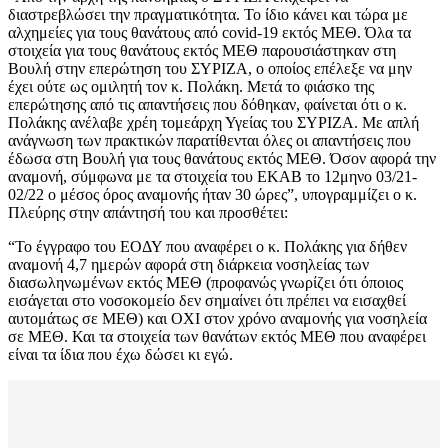
διαστρεβλώσει την πραγματικότητα. Το ίδιο κάνει και τώρα με
αλχημείες για τους θανάτους από covid-19 εκτός ΜΕΘ. Όλα τα
στοιχεία για τους θανάτους εκτός ΜΕΘ παρουσιάστηκαν στη
Βουλή στην επερώτηση του ΣΥΡΙΖΑ, ο οποίος επέλεξε να μην
έχει ούτε ως ομιλητή τον κ. Πολάκη. Μετά το φιάσκο της
επερώτησης από τις απαντήσεις που δόθηκαν, φαίνεται ότι ο κ.
Πολάκης ανέλαβε χρέη τομεάρχη Υγείας του ΣΥΡΙΖΑ. Με απλή
ανάγνωση των πρακτικών παρατίθενται όλες οι απαντήσεις που
έδωσα στη Βουλή για τους θανάτους εκτός ΜΕΘ. Όσον αφορά την
αναμονή, σύμφωνα με τα στοιχεία του ΕΚΑΒ το 12μηνο 03/21-
02/22 ο μέσος όρος αναμονής ήταν 30 ώρες”, υπογραμμίζει ο κ.
Πλεύρης στην απάντησή του και προσθέτει:
“Το έγγραφο του ΕΟΔΥ που αναφέρει ο κ. Πολάκης για δήθεν
αναμονή 4,7 ημερών αφορά στη διάρκεια νοσηλείας των
διασωληνωμένων εκτός ΜΕΘ (προφανώς γνωρίζει ότι όποιος
εισάγεται στο νοσοκομείο δεν σημαίνει ότι πρέπει να εισαχθεί
αυτομάτως σε ΜΕΘ) και ΟΧΙ στον χρόνο αναμονής για νοσηλεία
σε ΜΕΘ. Και τα στοιχεία των θανάτων εκτός ΜΕΘ που αναφέρει
είναι τα ίδια που έχω δώσει κι εγώ.