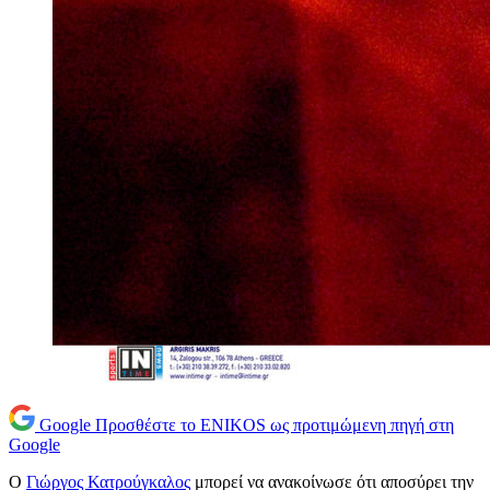
Google
Προσθέστε το ENIKOS ως προτιμώμενη πηγή στη
Google
Ο
Γιώργος Κατρούγκαλος
μπορεί να ανακοίνωσε ότι αποσύρει την