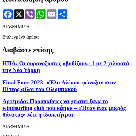
Facebook
X
Viber
WhatsApp
Email
Μοιραστείτε
ΔΙΑΦΗΜΙΣΗ
Επιλεγμένα άρθρα
Διαβάστε επίσης
ΗΠΑ: Οι ουρανοξύστες «βυθίζουν» 1 με 2 χιλιοστά
την Νέα Υόρκη
Final Four 2023: «Έλα Αλέκο» φώναξαν στον
Πίτερς φίλοι του Ολυμπιακού
Αρτέμιδα: Προσπάθειες να χτιστεί ξανά το
windsurfing club που κάηκε – «Ήταν ένας μικρός
θάνατος» λέει η ιδιοκτήτρια
ΔΙΑΦΗΜΙΣΗ