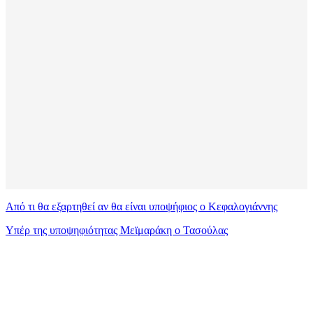
Από τι θα εξαρτηθεί αν θα είναι υποψήφιος ο Κεφαλογιάννης
Υπέρ της υποψηφιότητας Μεϊμαράκη ο Τασούλας