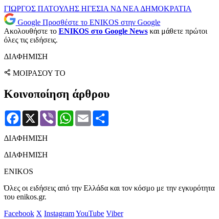
ΓΙΩΡΓΟΣ ΠΑΤΟΥΛΗΣ
ΗΓΕΣΙΑ
ΝΔ
ΝΕΑ ΔΗΜΟΚΡΑΤΙΑ
Google
Προσθέστε το ENIKOS στην Google
Ακολουθήστε το
ENIKOS στο Google News
και μάθετε πρώτοι
όλες τις ειδήσεις.
ΔΙΑΦΗΜΙΣΗ
ΜΟΙΡΑΣΟΥ ΤΟ
Κοινοποίηση άρθρου
Facebook
X
Viber
WhatsApp
Email
Μοιραστείτε
ΔΙΑΦΗΜΙΣΗ
ΔΙΑΦΗΜΙΣΗ
ENIKOS
Όλες οι ειδήσεις από την Ελλάδα και τον κόσμο με την εγκυρότητα
του enikos.gr.
Facebook
X
Instagram
YouTube
Viber