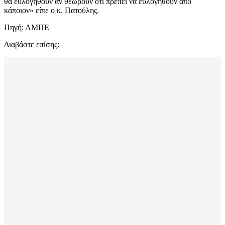
θα ευλογηθούν αν θεωρούν ότι πρέπει να ευλογηθούν από
κάποιον» είπε ο κ. Πατούλης.
Πηγή: ΑΜΠΕ
Διαβάστε επίσης: