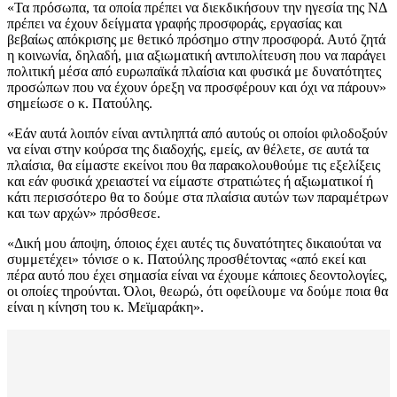
«Τα πρόσωπα, τα οποία πρέπει να διεκδικήσουν την ηγεσία της ΝΔ
πρέπει να έχουν δείγματα γραφής προσφοράς, εργασίας και
βεβαίως απόκρισης με θετικό πρόσημο στην προσφορά. Αυτό ζητά
η κοινωνία, δηλαδή, μια αξιωματική αντιπολίτευση που να παράγει
πολιτική μέσα από ευρωπαϊκά πλαίσια και φυσικά με δυνατότητες
προσώπων που να έχουν όρεξη να προσφέρουν και όχι να πάρουν»
σημείωσε ο κ. Πατούλης.
«Εάν αυτά λοιπόν είναι αντιληπτά από αυτούς οι οποίοι φιλοδοξούν
να είναι στην κούρσα της διαδοχής, εμείς, αν θέλετε, σε αυτά τα
πλαίσια, θα είμαστε εκείνοι που θα παρακολουθούμε τις εξελίξεις
και εάν φυσικά χρειαστεί να είμαστε στρατιώτες ή αξιωματικοί ή
κάτι περισσότερο θα το δούμε στα πλαίσια αυτών των παραμέτρων
και των αρχών» πρόσθεσε.
«Δική μου άποψη, όποιος έχει αυτές τις δυνατότητες δικαιούται να
συμμετέχει» τόνισε ο κ. Πατούλης προσθέτοντας «από εκεί και
πέρα αυτό που έχει σημασία είναι να έχουμε κάποιες δεοντολογίες,
οι οποίες τηρούνται. Όλοι, θεωρώ, ότι οφείλουμε να δούμε ποια θα
είναι η κίνηση του κ. Μεϊμαράκη».