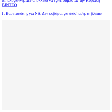
Μπακογιάννη: Δεν αποκλείω να έγινε σαμποτάζ την Κυριακή –
ΒΙΝΤΕΟ
Γ. Βαρβιτσιώτης για ΝΔ: Δεν φοβάμαι για διάσπαση, τη βλέπω