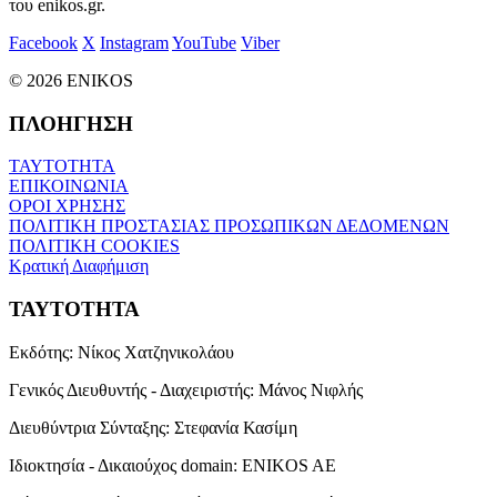
του enikos.gr.
Facebook
X
Instagram
YouTube
Viber
© 2026 ENIKOS
ΠΛΟΗΓΗΣΗ
ΤΑΥΤΟΤΗΤΑ
ΕΠΙΚΟΙΝΩΝΙΑ
ΟΡΟΙ ΧΡΗΣΗΣ
ΠΟΛΙΤΙΚΗ ΠΡΟΣΤΑΣΙΑΣ ΠΡΟΣΩΠΙΚΩΝ ΔΕΔΟΜΕΝΩΝ
ΠΟΛΙΤΙΚΗ COOKIES
Κρατική Διαφήμιση
ΤΑΥΤΟΤΗΤΑ
Εκδότης:
Νίκος Χατζηνικολάου
Γενικός Διευθυντής - Διαχειριστής:
Μάνος Νιφλής
Διευθύντρια Σύνταξης:
Στεφανία Κασίμη
Ιδιοκτησία - Δικαιούχος domain:
ENIKOS AE