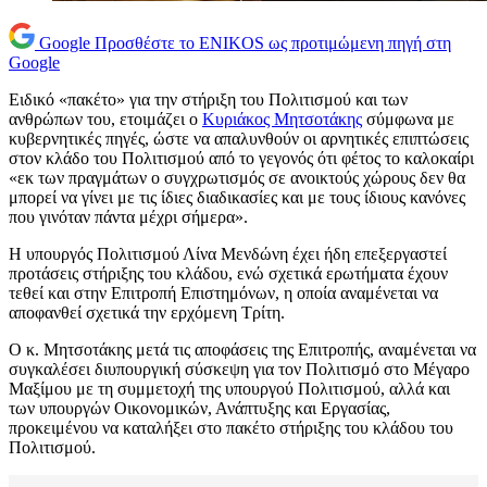
Google
Προσθέστε το ENIKOS ως προτιμώμενη πηγή στη
Google
Ειδικό «πακέτο» για την στήριξη του Πολιτισμού και των
ανθρώπων του, ετοιμάζει ο
Κυριάκος Μητσοτάκης
σύμφωνα με
κυβερνητικές πηγές, ώστε να απαλυνθούν οι αρνητικές επιπτώσεις
στον κλάδο του Πολιτισμού από το γεγονός ότι φέτος το καλοκαίρι
«εκ των πραγμάτων ο συγχρωτισμός σε ανοικτούς χώρους δεν θα
μπορεί να γίνει με τις ίδιες διαδικασίες και με τους ίδιους κανόνες
που γινόταν πάντα μέχρι σήμερα».
Η υπουργός Πολιτισμού Λίνα Μενδώνη έχει ήδη επεξεργαστεί
προτάσεις στήριξης του κλάδου, ενώ σχετικά ερωτήματα έχουν
τεθεί και στην Επιτροπή Επιστημόνων, η οποία αναμένεται να
αποφανθεί σχετικά την ερχόμενη Τρίτη.
Ο κ. Μητσοτάκης μετά τις αποφάσεις της Επιτροπής, αναμένεται να
συγκαλέσει διυπουργική σύσκεψη για τον Πολιτισμό στο Μέγαρο
Μαξίμου με τη συμμετοχή της υπουργού Πολιτισμού, αλλά και
των υπουργών Οικονομικών, Ανάπτυξης και Εργασίας,
προκειμένου να καταλήξει στο πακέτο στήριξης του κλάδου του
Πολιτισμού.