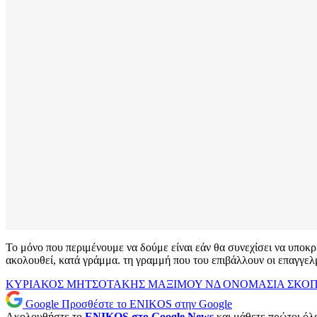
Το μόνο που περιμένουμε να δούμε είναι εάν θα συνεχίσει να υποκρί
ακολουθεί, κατά γράμμα. τη γραμμή που του επιβάλλουν οι επαγγελ
ΚΥΡΙΑΚΟΣ ΜΗΤΣΟΤΑΚΗΣ
ΜΑΞΙΜΟΥ
ΝΔ
ΟΝΟΜΑΣΙΑ
ΣΚΟ
Google
Προσθέστε το ENIKOS στην Google
Ακολουθήστε το
ENIKOS στο Google News
και μάθετε πρώτοι όλες