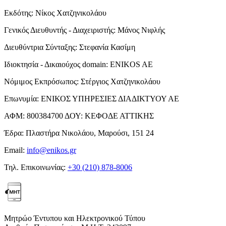
Εκδότης:
Νίκος Χατζηνικολάου
Γενικός Διευθυντής - Διαχειριστής:
Μάνος Νιφλής
Διευθύντρια Σύνταξης:
Στεφανία Κασίμη
Ιδιοκτησία - Δικαιούχος domain:
ENIKOS AE
Νόμιμος Εκπρόσωπος:
Στέργιος Χατζηνικολάου
Επωνυμία:
ΕΝΙΚΟΣ ΥΠΗΡΕΣΙΕΣ ΔΙΑΔΙΚΤΥΟΥ ΑΕ
ΑΦΜ:
800384700
ΔΟΥ:
ΚΕΦΟΔΕ ΑΤΤΙΚΗΣ
Έδρα:
Πλαστήρα Νικολάου, Μαρούσι, 151 24
Email:
info@enikos.gr
Τηλ. Επικοινωνίας:
+30 (210) 878-8006
Μητρώο Έντυπου και Ηλεκτρονικού Τύπου