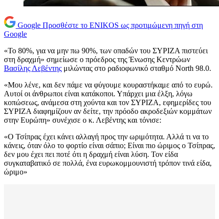
Google
Προσθέστε το ENIKOS ως προτιμώμενη πηγή στη
Google
«Το 80%, για να μην πω 90%, των οπαδών του ΣΥΡΙΖΑ πιστεύει
στη δραχμή» σημείωσε ο πρόεδρος της Ένωσης Κεντρώων
Βασίλης Λεβέντης
μιλώντας στο ραδιοφωνικό σταθμό North 98.0.
«Μου λένε, και δεν πάμε να φύγουμε κουραστήκαμε από το ευρώ.
Αυτοί οι άνθρωποι είναι κατάκοποι. Υπάρχει μια έλξη, λόγω
κοπώσεως, ανάμεσα στη χούντα και τον ΣΥΡΙΖΑ, εφημερίδες του
ΣΥΡΙΖΑ διαφημίζουν αν δείτε, την πρόοδο ακροδεξιών κομμάτων
στην Ευρώπη» συνέχισε ο κ. Λεβέντης και τόνισε:
«Ο Τσίπρας έχει κάνει αλλαγή προς την ωριμότητα. Αλλά τι να το
κάνεις, όταν όλο το φορτίο είναι σάπιο; Είναι πιο ώριμος ο Τσίπρας,
δεν μου έχει πει ποτέ ότι η δραχμή είναι λύση. Τον είδα
συγκαταβατικό σε πολλά, ένα ευρωκομμουνιστή τρόπον τινά είδα,
ώριμο»