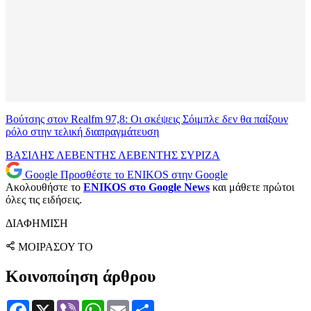
Βούτσης στον Realfm 97,8: Οι σκέψεις Σόιμπλε δεν θα παίξουν
ρόλο στην τελική διαπραγμάτευση
ΒΑΣΙΛΗΣ ΛΕΒΕΝΤΗΣ
ΛΕΒΕΝΤΗΣ
ΣΥΡΙΖΑ
Google
Προσθέστε το ENIKOS στην Google
Ακολουθήστε το
ENIKOS στο Google News
και μάθετε πρώτοι
όλες τις ειδήσεις.
ΔΙΑΦΗΜΙΣΗ
ΜΟΙΡΑΣΟΥ ΤΟ
Κοινοποίηση άρθρου
Facebook
X
Viber
WhatsApp
Email
Μοιραστείτε