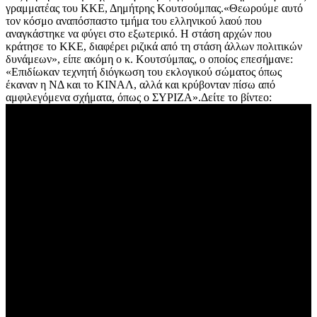
γραμματέας του ΚΚΕ, Δημήτρης Κουτσούμπας.«Θεωρούμε αυτό
τον κόσμο αναπόσπαστο τμήμα του ελληνικού λαού που
αναγκάστηκε να φύγει στο εξωτερικό. Η στάση αρχών που
κράτησε το ΚΚΕ, διαφέρει ριζικά από τη στάση άλλων πολιτικών
δυνάμεων», είπε ακόμη ο κ. Κουτσύμπας, ο οποίος επεσήμανε:
«Επιδίωκαν τεχνητή διόγκωση του εκλογικού σώματος όπως
έκαναν η ΝΔ και το ΚΙΝΑΛ, αλλά και κρύβονταν πίσω από
αμφιλεγόμενα σχήματα, όπως ο ΣΥΡΙΖΑ».Δείτε το βίντεο: