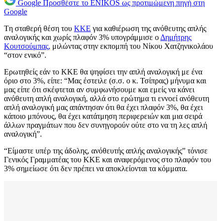
Google
Προσθέστε το ENIKOS ως προτιμώμενη πηγή στη
Google
Tη σταθερή θέση του
ΚΚΕ
για καθιέρωση της ανόθευτης απλής
αναλογικής και χωρίς πλαφόν 3% υπογράμμισε ο
Δημήτρης
Κουτσούμπας,
μιλώντας στην εκπομπή του Νίκου Χατζηνικολάου
“στον ενικό”.
Ερωτηθείς εάν το ΚΚΕ θα ψηφίσει την απλή αναλογική με ένα
όριο στο 3%, είπε: “Μας έστειλε (σ.σ. ο κ. Τσίπρας) μήνυμα και
μας είπε ότι σκέφτεται αν συμφωνήσουμε και εμείς να κάνει
ανόθευτη απλή αναλογική, αλλά στο ερώτημα τι εννοεί ανόθευτη
απλή αναλογική μας απάντησαν ότι θα έχει πλαφόν 3%, θα έχει
κάποιο μπόνους, θα έχει κατάτμηση περιφερειών και μια σειρά
άλλων πραγμάτων που δεν συνηγορούν ούτε στο να τη λες απλή
αναλογική”.
“Είμαστε υπέρ της άδολης, ανόθευτής απλής αναλογικής” τόνισε
Γενικός Γραμματέας του ΚΚΕ και αναφερόμενος στο πλαφόν του
3% σημείωσε ότι δεν πρέπει να αποκλείονται τα κόμματα.