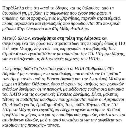
Παράλληλα είπε ότι
«από το έδαφος και τις θάλασσες, από τη
θεσσαλική γη, με βάση τις συμφωνίες που έχουν υπογράψει η
σημερινή και οι προηγούμενες κυβερνήσεις, περνούν στρατεύματα,
πλοία, αεροπλάνα και εξοπλισμός που προωθούνται στα πολεμικά
μέτωπα στην Ουκρανία και στη Μέση Ανατολή».
Μεταξύ άλλων,
αναφέρθηκε στη πόλη της Λάρισας
και
συγκεκριμένα τον ρόλο των στρατοπέδων της περιοχής όπως η 110
Πτέρυγα Μαχης, λέγοντας πως
«προχωράει η αναβάθμιση των
στρατιωτικών εγκαταστάσεων με επίκεντρο την 110 Πτέρυγα Μάχης,
για να φιλοξενούν τις δολοφονικές μηχανές των ΗΠΑ».
«Σε μόνιμη βάση τα τελευταία χρόνια οι ΗΠΑ σταθμεύουν στη
Λάρισα 4 μη επανδρωμένα αεροσκάφη, που αποτελούν τα “μάτια”
των Αμερικανών από τη Βόρεια Αφρική και την Ανατολική Μεσόγειο
μέχρι τη Μαύρη Θάλασσα, όπου ελέγχουν τις κινήσεις των ρωσικών
ενόπλων δυνάμεων στην περιοχή, μεταδίδοντας εικόνα στα κεντρικά
του ΝΑΤΟ και τις ουκρανικές Ένοπλες Δυνάμεις. Είναι, μάλιστα,
τέτοιες οι ποσότητες καυσίμων που χρειάζονται πλέον οι Αμερικάνοι
στη Λάρισα για τις δραστηριότητές τους, ώστε στήνουν στην 110
Πτέρυγα Μάχης ένα εργαστήριο ελέγχου υγρών καυσίμων. Φυσικά,
προβλέπεται χώρος και για την αποθήκευση χημικών, εύφλεκτων και
επικίνδυνων υλικών, με ό,τι αυτό συνεπάγεται για την ασφάλεια των
κατοίκων της περιοχής»
τόνισε.