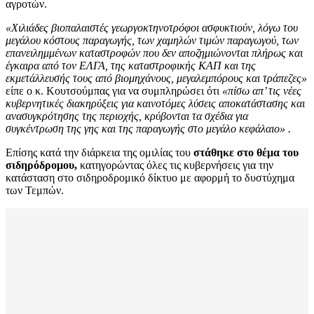
αγροτών.
«Χιλιάδες βιοπαλαιστές γεωργοκτηνοτρόφοι ασφυκτιούν, λόγω του
μεγάλου κόστους παραγωγής, των χαμηλών τιμών παραγωγού, των
επανειλημμένων καταστροφών που δεν αποζημιώνονται πλήρως και
έγκαιρα από τον ΕΛΓΑ, της καταστροφικής ΚΑΠ και της
εκμετάλλευσής τους από βιομηχάνους, μεγαλεμπόρους και τράπεζες»
είπε ο κ. Κουτσούμπας για να συμπληρώσει ότι
«πίσω απ’ τις νέες
κυβερνητικές διακηρύξεις για καινοτόμες λύσεις αποκατάστασης και
ανασυγκρότησης της περιοχής, κρύβονται τα σχέδια για
συγκέντρωση της γης και της παραγωγής στο μεγάλο κεφάλαιο» .
Επίσης κατά την διάρκεια της ομιλίας του
στάθηκε στο θέμα του
σιδηρόδρομου,
κατηγορώντας όλες τις κυβερνήσεις για την
κατάσταση στο σιδηροδρομικό δίκτυο με αφορμή το δυστύχημα
των Τεμπών.