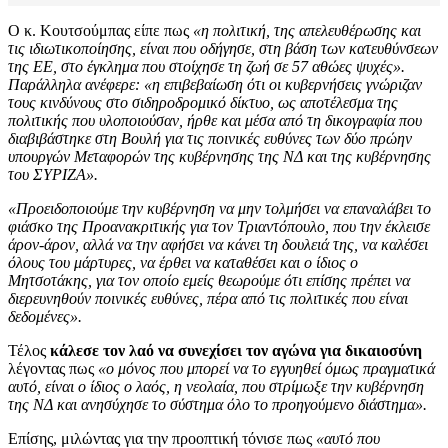
Ο κ. Κουτσούμπας είπε πως
«η πολιτική, της απελευθέρωσης και
τις ιδιωτικοποίησης, είναι που οδήγησε, στη βάση των κατευθύνσεων
της ΕΕ, στο έγκλημα που στοίχησε τη ζωή σε 57 αθώες ψυχές».
Παράλληλα ανέφερε: «η επιβεβαίωση ότι οι κυβερνήσεις γνώριζαν
τους κινδύνους στο σιδηροδρομικό δίκτυο, ως αποτέλεσμα της
πολιτικής που υλοποιούσαν, ήρθε και μέσα από τη δικογραφία που
διαβιβάστηκε στη Βουλή για τις ποινικές ευθύνες των δύο πρώην
υπουργών Μεταφορών της κυβέρνησης της ΝΔ και της κυβέρνησης
του ΣΥΡΙΖΑ».
«Προειδοποιούμε την κυβέρνηση να μην τολμήσει να επαναλάβει το
φιάσκο της Προανακριτικής για τον Τριαντόπουλο, που την έκλεισε
άρον-άρον, αλλά να την αφήσει να κάνει τη δουλειά της, να καλέσει
όλους του μάρτυρες, να έρθει να καταθέσει και ο ίδιος ο
Μητσοτάκης, για τον οποίο εμείς θεωρούμε ότι επίσης πρέπει να
διερευνηθούν ποινικές ευθύνες, πέρα από τις πολιτικές που είναι
δεδομένες».
Τέλος
κάλεσε τον λαό να συνεχίσει τον αγώνα για δικαιοσύνη
λέγοντας πως
«ο μόνος που μπορεί να το εγγυηθεί όμως πραγματικά
αυτό, είναι ο ίδιος ο λαός, η νεολαία, που στρίμωξε την κυβέρνηση
της ΝΔ και ανησύχησε το σύστημα όλο το προηγούμενο διάστημα».
Επίσης, μιλώντας για την προοπτική τόνισε πως
«αυτό που