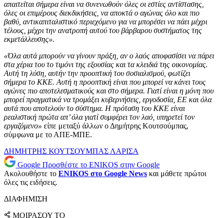
απαιτείται σήμερα είναι να συνενωθούν όλες οι εστίες αντίστασης,
όλες οι επιμέρους διεκδικήσεις, να αποκτά ο αγώνας όλο και πιο
βαθύ, αντικαπιταλιστικό περιεχόμενο για να μπορέσει να πάει μέχρι
τέλους, μέχρι την ανατροπή αυτού του βάρβαρου συστήματος της
εκμετάλλευσης».
«Όλα αυτά μπορούν να γίνουν πράξη, αν ο λαός αποφασίσει να πάρει
στα χέρια του το τιμόνι της εξουσίας και τα κλειδιά της οικονομίας.
Αυτή τη λύση, αυτήν την προοπτική του σοσιαλισμού, φωτίζει
σήμερα το ΚΚΕ. Αυτή η προοπτική είναι που μπορεί να κάνει τους
αγώνες πιο αποτελεσματικούς και στο σήμερα. Γιατί είναι η μόνη που
μπορεί πραγματικά να τρομάξει κυβερνήσεις, εργοδοσία, ΕΕ και όλα
αυτά που αποτελούν το σύστημα. Η πρόταση του ΚΚΕ είναι
ρεαλιστική πρώτα απ’ όλα γιατί συμφέρει τον λαό, υπηρετεί τον
εργαζόμενο»
είπε μεταξύ άλλων ο Δημήτρης Κουτσούμπας,
σύμφωνα με το ΑΠΕ-ΜΠΕ.
ΔΗΜΗΤΡΗΣ ΚΟΥΤΣΟΥΜΠΑΣ
ΛΑΡΙΣΑ
Google
Προσθέστε το ENIKOS στην Google
Ακολουθήστε το
ENIKOS στο Google News
και μάθετε πρώτοι
όλες τις ειδήσεις.
ΔΙΑΦΗΜΙΣΗ
ΜΟΙΡΑΣΟΥ ΤΟ