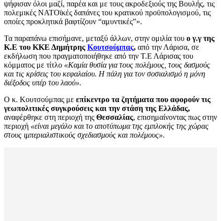
ψήφισαν όλοι μαζί, παρέα και με τους ακροδεξιούς της Βουλής, τις
πολεμικές ΝΑΤΟϊκές δαπάνες του κρατικού προϋπολογισμού, τις
οποίες προκλητικά βαφτίζουν “αμυντικές”».
Τα παραπάνω επισήμανε, μεταξύ άλλων, στην ομιλία του
ο γ.γ της
Κ.Ε του ΚΚΕ Δημήτρης
Κουτσούμπας
,
από την Λάρισα, σε
εκδήλωση που πραγματοποιήθηκε από την Τ.Ε Λάρισας του
κόμματος με τίτλο
«Καμία θυσία για τους πολέμους, τους δασμούς
και τις κρίσεις του κεφαλαίου. Η πάλη για τον σοσιαλισμό η μόνη
διέξοδος υπέρ του λαού».
Ο κ. Κουτσούμπας με
επίκεντρο τα ζητήματα που αφορούν τις
γεωπολιτικές συγκρούσεις και την στάση της Ελλάδας,
αναφέρθηκε στη περιοχή της
Θεσσαλίας
, επισημαίνοντας πως στην
περιοχή
«είναι μεγάλο και το αποτύπωμα της εμπλοκής της χώρας
στους ιμπεριαλιστικούς σχεδιασμούς και πολέμους».