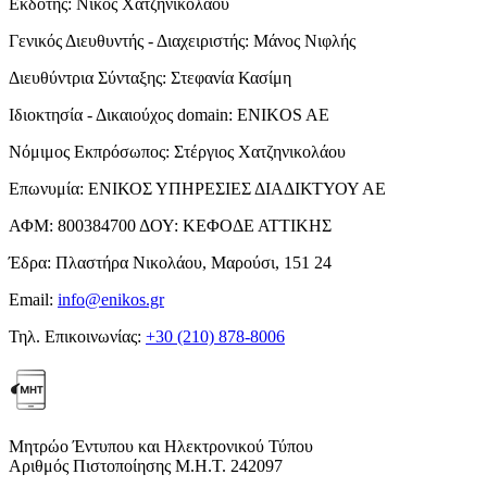
Εκδότης:
Νίκος Χατζηνικολάου
Γενικός Διευθυντής - Διαχειριστής:
Μάνος Νιφλής
Διευθύντρια Σύνταξης:
Στεφανία Κασίμη
Ιδιοκτησία - Δικαιούχος domain:
ENIKOS AE
Νόμιμος Εκπρόσωπος:
Στέργιος Χατζηνικολάου
Επωνυμία:
ΕΝΙΚΟΣ ΥΠΗΡΕΣΙΕΣ ΔΙΑΔΙΚΤΥΟΥ ΑΕ
ΑΦΜ:
800384700
ΔΟΥ:
ΚΕΦΟΔΕ ΑΤΤΙΚΗΣ
Έδρα:
Πλαστήρα Νικολάου, Μαρούσι, 151 24
Email:
info@enikos.gr
Τηλ. Επικοινωνίας:
+30 (210) 878-8006
Μητρώο Έντυπου και Ηλεκτρονικού Τύπου
Αριθμός Πιστοποίησης Μ.Η.Τ. 242097