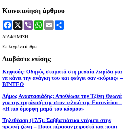
Κοινοποίηση άρθρου
Facebook
X
Viber
WhatsApp
Email
Μοιραστείτε
ΔΙΑΦΗΜΙΣΗ
Επιλεγμένα άρθρα
Διαβάστε επίσης
Κηφισός: Οδηγός σταματά στη μεσαία λωρίδα για
να κάνει την ανάγκη του και φεύγει σαν «κύριος» –
ΒΙΝΤΕΟ
Δήμος Αναστασιάδης: Αποθέωσε την Τζένη Θεωνά
για την εμφάνισή της στον τελικό της Eurovision –
«Η πιο όμορφη μαμά του κόσμου»
Τηλεθέαση (17/5): Σαββατιάτικο ντέρμπι στην
πρωινή ζώνη – Ποιοι πέρασαν μπροστά και ποιοι