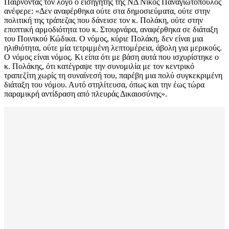
Παίρνοντας τον λόγο ο εισηγητής της ΝΔ Νίκος Παναγιωτόπουλος
ανέφερε: «Δεν αναφέρθηκα ούτε στα δημοσιεύματα, ούτε στην
πολιτική της τράπεζας που δάνεισε τον κ. Πολάκη, ούτε στην
εποπτική αρμοδιότητα του κ. Στουρνάρα, αναφέρθηκα σε διάταξη
του Ποινικού Κώδικα. Ο νόμος, κύριε Πολάκη, δεν είναι μια
ηλιθιότητα, ούτε μία τετριμμένη λεπτομέρεια, άβολη για μερικούς.
Ο νόμος είναι νόμος. Κι είπα ότι με βάση αυτά που ισχυρίστηκε ο
κ. Πολάκης, ότι κατέγραψε την συνομιλία με τον κεντρικό
τραπεζίτη χωρίς τη συναίνεσή του, παρέβη μια πολύ συγκεκριμένη
διάταξη του νόμου. Αυτό στηλίτευσα, όπως και την έως τώρα
παραμικρή αντίδραση από πλευράς Δικαιοσύνης».