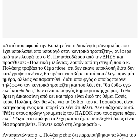
«Αυτό που αφορά την Βουλή είναι η διακίνηση συνομιλίας που
έχει υποκλαπεί από υπουργό στον κεντρικό τραπεζίτη», ανέφερε
από την πλευρά του ο Θ. Παπαθεοδώρου από την ΔΗΣΥ και
προσέθεσε: «Πολιτικά μιλώντας, λοιπόν από τη στιγμή που ο κ.
Πολάκης τραβάει το θέμα πίσω, ότι δεν έκανε υποκλοπή διότι δεν
κατέγραψε κανέναν, θα πρέπει να σβήσει αυτά που έλεγε πριν μία
ημέρα, αλλιώς να παραιτηθεί- διότι υπουργός ο οποίος παίρνει
τηλέφωνο τον κεντρικό τραπεζίτη και του λέει ότι “θα έρθω εγώ
εκεί και θα δεις” δεν είναι υπουργός δημοκρατικής χώρας. Τι θα
βρει η Δικαιοσύνη από κει και πέρα είναι δικό της θέμα. Εσείς,
κύριε Πολάκη, δεν θα λέτε για τα 16 δισ. του κ. Τσουκάτου, είναι
κατηγορούμενος και μπορεί να λέει ότι θέλει. Δεν υπάρχουν αυτά.
Ψάξτε στους πρώην γραμματείς του ΠΑΣΟΚ που τους έχετε πάρει
εκεί. Ψάξτε στα πρώην στελέχη και τα έχετε αποδεχθεί όπως είναι.
Να παραιτηθείτε. Κάνετε κακό στη Δημοκρατία».
Ανταπαντώντας ο κ. Πολάκης είπε ότι παραποιήθηκαν τα λόγια του