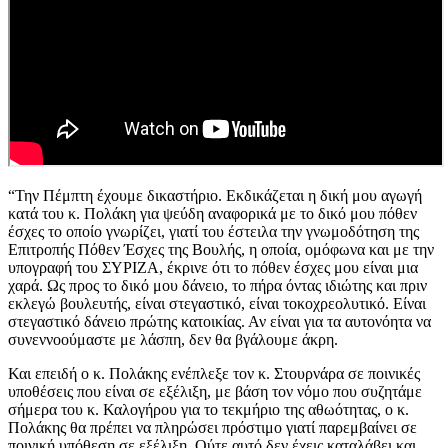
“Την Πέμπτη έχουμε δικαστήριο. Εκδικάζεται η δική μου αγωγή
κατά του κ. Πολάκη για ψεύδη αναφορικά με το δικό μου πόθεν
έσχες το οποίο γνωρίζει, γιατί του έστειλα την γνωμοδότηση της
Επιτροπής Πόθεν Έσχες της Βουλής, η οποία, ομόφωνα και με την
υπογραφή του ΣΥΡΙΖΑ, έκρινε ότι το πόθεν έσχες μου είναι μια
χαρά. Ως προς το δικό μου δάνειο, το πήρα όντας ιδιώτης και πριν
εκλεγώ βουλευτής, είναι στεγαστικό, είναι τοκοχρεολυτικό. Είναι
στεγαστικό δάνειο πρώτης κατοικίας. Αν είναι για τα αυτονόητα να
συνεννοούμαστε με λάσπη, δεν θα βγάλουμε άκρη.
Και επειδή ο κ. Πολάκης ενέπλεξε τον κ. Στουρνάρα σε ποινικές
υποθέσεις που είναι σε εξέλιξη, με βάση τον νόμο που συζητάμε
σήμερα του κ. Καλογήρου για το τεκμήριο της αθωότητας, ο κ.
Πολάκης θα πρέπει να πληρώσει πρόστιμο γιατί παρεμβαίνει σε
ποινική υπόθεση σε εξέλιξη. Ούτε αυτό δεν έχεις καταλάβει και