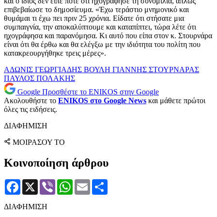
και ο ίδιος δεν είπε ποτέ ότι ηχογράφησε τη συνομιλία, απλώς
επιβεβαίωσε το δημοσίευμα. «Έχω τεράστιο μνημονικό και
θυμάμαι τι έχω πει πριν 25 χρόνια. Είδατε ότι στήσατε μια
συμπαιγνία, την αποκαλύπτουμε και καταπίπτει, τώρα λέτε ότι
ηχογράφησα και παρανόμησα. Κι αυτό που είπα στον κ. Στουρνάρα
είναι ότι θα έρθω και θα ελέγξω με την ιδιότητα του πολίτη που
κατακρεουργήθηκε τρεις μέρες».
ΑΔΩΝΙΣ ΓΕΩΡΓΙΑΔΗΣ
ΒΟΥΛΗ
ΓΙΑΝΝΗΣ ΣΤΟΥΡΝΑΡΑΣ
ΠΑΥΛΟΣ ΠΟΛΑΚΗΣ
Google
Προσθέστε το ENIKOS στην Google
Ακολουθήστε το
ENIKOS στο Google News
και μάθετε πρώτοι
όλες τις ειδήσεις.
ΔΙΑΦΗΜΙΣΗ
ΜΟΙΡΑΣΟΥ ΤΟ
Κοινοποίηση άρθρου
Facebook
X
Viber
WhatsApp
Email
Μοιραστείτε
ΔΙΑΦΗΜΙΣΗ