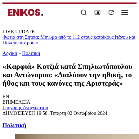
ENIKOS
.
LIVE UPDATE
Φωτιά στη Σητεία: Μήνυμα από το 112 στους κατοίκους Ιτάνου και
Παλαιοκάστρου
»
Αρχική
»
Πολιτική
«Καρφιά» Κοτζιά κατά Σπηλιωτόπουλου
και Αντώναρου: «Διαλύουν την ηθική, το
ήθος και τους κανόνες της Αριστεράς»
EN
ΕΠΙΜΕΛΕΙΑ
Γρηγόρης Αναγνώστου
ΔΗΜΟΣΙΕΥΣΗ
19:58, Τετάρτη 02 Οκτωβρίου 2024
Πολιτική