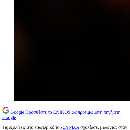
Google
Προσθέστε το ENIKOS ως προτιμώμενη πηγή στη
Google
Τις εξελίξεις στο εσωτερικό του
ΣΥΡΙΖΑ
σχολίασε, μιλώντας στον