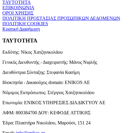
ΤΑΥΤΟΤΗΤΑ
ΕΠΙΚΟΙΝΩΝΙΑ
ΟΡΟΙ ΧΡΗΣΗΣ
ΠΟΛΙΤΙΚΗ ΠΡΟΣΤΑΣΙΑΣ ΠΡΟΣΩΠΙΚΩΝ ΔΕΔΟΜΕΝΩΝ
ΠΟΛΙΤΙΚΗ COOKIES
Κρατική Διαφήμιση
ΤΑΥΤΟΤΗΤΑ
Εκδότης:
Νίκος Χατζηνικολάου
Γενικός Διευθυντής - Διαχειριστής:
Μάνος Νιφλής
Διευθύντρια Σύνταξης:
Στεφανία Κασίμη
Ιδιοκτησία - Δικαιούχος domain:
ENIKOS AE
Νόμιμος Εκπρόσωπος:
Στέργιος Χατζηνικολάου
Επωνυμία:
ΕΝΙΚΟΣ ΥΠΗΡΕΣΙΕΣ ΔΙΑΔΙΚΤΥΟΥ ΑΕ
ΑΦΜ:
800384700
ΔΟΥ:
ΚΕΦΟΔΕ ΑΤΤΙΚΗΣ
Έδρα:
Πλαστήρα Νικολάου, Μαρούσι, 151 24
Email:
info@enikos.gr