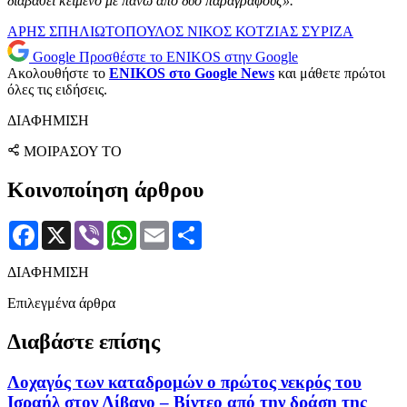
διαβάσει κείμενο με πάνω από δύο παραγράφους».
ΑΡΗΣ ΣΠΗΛΙΩΤΟΠΟΥΛΟΣ
ΝΙΚΟΣ ΚΟΤΖΙΑΣ
ΣΥΡΙΖΑ
Google
Προσθέστε το ENIKOS στην Google
Ακολουθήστε το
ENIKOS στο Google News
και μάθετε πρώτοι
όλες τις ειδήσεις.
ΔΙΑΦΗΜΙΣΗ
ΜΟΙΡΑΣΟΥ ΤΟ
Κοινοποίηση άρθρου
Facebook
X
Viber
WhatsApp
Email
Μοιραστείτε
ΔΙΑΦΗΜΙΣΗ
Επιλεγμένα άρθρα
Διαβάστε επίσης
Λοχαγός των καταδρομών ο πρώτος νεκρός του
Ισραήλ στον Λίβανο – Βίντεο από την δράση της