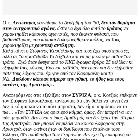
Ο κ.
Αντώναρος
γεννήθηκε το Δεκέμβρη του ’50,
δεν τον θυμάμαι
στον αντιχουντικό αγώνα,
ώστε να έχει όλο αυτό το
θράσος
να
χαρακτηρίζει κάποιους αγωνιστές, που έκαναν φυλακή, που
βασανίστηκαν, που κάποιοι δολοφονήθηκαν κιόλας, να τους
χαρακτηρίζει με
χουντική αντίληψη.
Καλά κάνει ο Στέφανος Κασσελάκης και τους έχει υποστηρικτές,
αλλά ας τους κατεβάσει το δάχτυλο και να μη μιλούν με αυτόν τον
τρόπο. Εγώ όταν έφυγα από το ΚΚΕ έγραψα άρθρο 25 σελίδων κι
εξήγησα τους λόγους. Εκείνοι, ωστόσο, δεν είπαν και δεν εξήγησαν
ποτέ τους λόγους που έφυγαν από τον Καραμανλή και τη
ΝΔ.
Διαλύουν κάποιοι σήμερα την ηθική, το ήθος και τους
κανόνες της Αριστεράς».
Αναφερόμενος στις εξελίξεις στον
ΣΥΡΙΖΑ
, ο κ. Κοτζιάς επέκρινε
τον Στέφανο Κασσελάκη, τονίζοντας ότι εάν θέλει να κάνει ένα
δεξιό κόμμα και να το πάει μπροστά, δεν είμαι αρμόδιος να το
πω…
«Τον ΣΥΡΙΖΑ ως αριστερό κόμμα, όμως, δεν μπορεί να τον
πάει μπροστά. Δεν είναι ο ίδιος Αριστερός και δεν ξέρει την ιστορία
της Αριστεράς. Δεν μπορεί να μιλάει για κουκουλοφόρους στην
Αριστερά, όταν εκείνοι ήταν οι δωσίλογοι που έστελναν τους
Έλληνες στο απόσπασμα των Γερμανών. Δεν έχει την υπομονή να