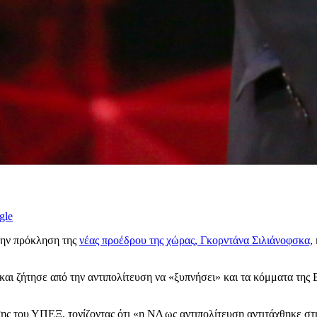
gle
 την πρόκληση της
νέας προέδρου της χώρας, Γκορντάνα Σιλιάνοφσκα,
ι ζήτησε από την αντιπολίτευση να «ξυπνήσει» και τα κόμματα της 
ς του ΥΠΕΞ, τονίζοντας ότι «η ΝΔ ως αντιπολίτευση αντιτάχθηκε σ