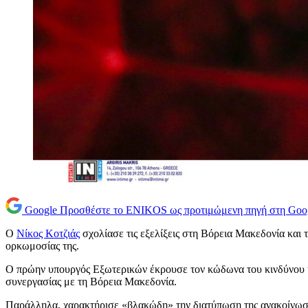
Google
Προσθέστε το ENIKOS ως προτιμώμενη πηγή στη Goo
Ο
Νίκος Κοτζιάς
σχολίασε τις εξελίξεις στη Βόρεια Μακεδονία και
ορκωμοσίας της.
Ο πρώην υπουργός Εξωτερικών έκρουσε τον κώδωνα του κινδύνου κα
συνεργασίας με τη Βόρεια Μακεδονία.
Παράλληλα, χαρακτήρισε «βλακώδη» την διατύπωση της ανακοίνωση