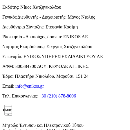
Εκδότης:
Νίκος Χατζηνικολάου
Γενικός Διευθυντής - Διαχειριστής:
Μάνος Νιφλής
Διευθύντρια Σύνταξης:
Στεφανία Κασίμη
Ιδιοκτησία - Δικαιούχος domain:
ENIKOS AE
Νόμιμος Εκπρόσωπος:
Στέργιος Χατζηνικολάου
Επωνυμία:
ΕΝΙΚΟΣ ΥΠΗΡΕΣΙΕΣ ΔΙΑΔΙΚΤΥΟΥ ΑΕ
ΑΦΜ:
800384700
ΔΟΥ:
ΚΕΦΟΔΕ ΑΤΤΙΚΗΣ
Έδρα:
Πλαστήρα Νικολάου, Μαρούσι, 151 24
Email:
info@enikos.gr
Τηλ. Επικοινωνίας:
+30 (210) 878-8006
Μητρώο Έντυπου και Ηλεκτρονικού Τύπου