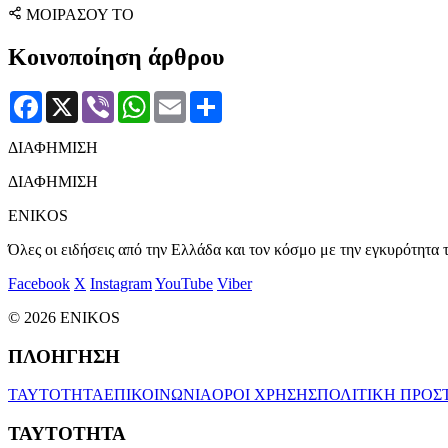
ΜΟΙΡΑΣΟΥ ΤΟ
Κοινοποίηση άρθρου
Facebook
X
Viber
WhatsApp
Email
Μοιραστείτε
ΔΙΑΦΗΜΙΣΗ
ΔΙΑΦΗΜΙΣΗ
ENIKOS
Όλες οι ειδήσεις από την Ελλάδα και τον κόσμο με την εγκυρότητα τ
Facebook
X
Instagram
YouTube
Viber
© 2026 ENIKOS
ΠΛΟΗΓΗΣΗ
ΤΑΥΤΟΤΗΤΑ
ΕΠΙΚΟΙΝΩΝΙΑ
ΟΡΟΙ ΧΡΗΣΗΣ
ΠΟΛΙΤΙΚΗ ΠΡΟΣ
ΤΑΥΤΟΤΗΤΑ