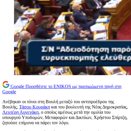
Google
Προσθέστε το ENIKOS ως προτιμώμενη πηγή στη
Google
Ανέβηκαν οι τόνοι στη Βουλή μεταξύ του αντιπροέδρου της
Βουλής,
Τάσου Κουράκη
και του βουλευτή της Νέας Δημοκρατίας,
Λευτέρη Αυγενάκη
, ο οποίος αμέσως μετά την ομιλία του
υπουργού Υποδομών, Μεταφορών και Δικτύων, Χρήστου Σπίρτζη,
ζητούσε επίμονα να πάρει τον λόγο.