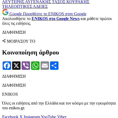
ΛΕΥΤΕΡΗΣ ΑΥΓΕΝΑΚΗΣ
ΤΑΣΟΣ ΚΟΥΡΑΚΗΣ
ΤΗΛΕΟΠΤΙΚΕΣ ΑΔΕΙΕΣ
Google
Προσθέστε το ENIKOS στην Google
Ακολουθήστε το
ENIKOS στο Google News
και μάθετε πρώτοι
όλες τις ειδήσεις.
ΔΙΑΦΗΜΙΣΗ
ΜΟΙΡΑΣΟΥ ΤΟ
Κοινοποίηση άρθρου
Facebook
X
Viber
WhatsApp
Email
Μοιραστείτε
ΔΙΑΦΗΜΙΣΗ
ΔΙΑΦΗΜΙΣΗ
ENIKOS
Όλες οι ειδήσεις από την Ελλάδα και τον κόσμο με την εγκυρότητα
του enikos.gr.
Facebook
X
Instagram
YouTube
Viber