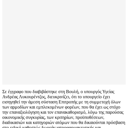
Σε έγγραφο που διαβιβάστηκε στη Βουλή, ο υπουργός Υγείας
Ανδρέας Λυκουρέντζος, διευκρινίζει, ότι το υπουργείο έχει
εισηγηθεί την άμεση σύσταση Επιτροπής με τη συμμετοχή όλων
των αρμοδίων και εμπλεκομένων φορέων, που θα έχει ως στόχο
την επαναξιολόγηση και τον επανακαθορισμό, λόγω της παρούσας
οικονομικής συγκυρίας, των κριτηρίων, προϋποθέσεων,
διαδικασιών και κατηγοριών ατόμων που θα δικαιούνται πρόσβαση
στο ειδικό καθεστώς δωρεάν ιατροφαρμακευτικής και