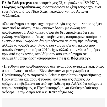
Ελίζα Βόζεμπεργκ
και ο τομεάρχης Εξωτερικών του ΣΥΡΙΖΑ,
Γιώργος Κατρούγκαλος,
διασταύρωσαν τα ξίφη τους δεχόμενοι
ερωτήσεις από τον Νίκο Χατζηνικολάου και τον Αντώνη
Δελλατόλα.
«Στο αφήγημα και την επιχειρηματολογία της αντιπολίτευσης έχει
συνδεθεί το σύστημα των επισυνδέσεων με γνώση του
πρωθυπουργού. Από κανένα στοιχείο δεν προκύπτει ότι είχε
γνώση. Αντέδρασε αμέσως η κυβέρνηση, απομάκρυνε αυτόματα
εκείνους που θεωρούσε ότι εμπλέκονται σε αυτή την υπόθεση,
άλλαξε το νομοθετικό πλαίσιο και να θυμίσω ότι εκείνοι που
ασκούν έντονη κριτική το 2019 είχαν αλλάξει τον νόμο 5 ημέρες
πριν από τις εκλογές, υποβάθμισαν από κακούργημα σε
πλημμέλημα την άρση απορρήτου» είπε η κ.
Βόζεμπεργκ.
«Η ευθύνη του πρωθυπουργού δεν είναι μόνο αντικειμενική, όπως
ο καπετάνιος στο πλοίο. Είναι δυνατόν να μην γνωρίζει ο
Πρωθυπουργός αν παρακολουθείται η ηγεσία του στρατεύματος;
Πρόκειται για καθαρού ψεύδους, έστω δια της σιωπής. Αν
πράγματι επιβεβαιώνεται από την έκθεση της ΑΔΑΕ ότι πράγματι
παρακολουθήθηκαν, ο Πρωθυπουργός είναι ιδιαίτερα έκθετος»
ανέφερε με την σειρά του ο κ.
Κατρούγκαλος.