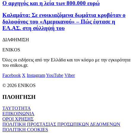
Ο αρχηγός και η λεία των 800.000 ευρώ
Καλαμάτα: Σε ενοικιαζόμενα δωμάτια κρυβόταν ο
δολοφόνος του «Αμερικανού» – Πώς έφτασε η
ΕΛ.ΑΣ. στη σύλληψή του
ΔΙΑΦΗΜΙΣΗ
ENIKOS
Όλες οι ειδήσεις από την Ελλάδα και τον κόσμο με την εγκυρότητα
του enikos.gr.
Facebook
X
Instagram
YouTube
Viber
© 2026 ENIKOS
ΠΛΟΗΓΗΣΗ
ΤΑΥΤΟΤΗΤΑ
ΕΠΙΚΟΙΝΩΝΙΑ
ΟΡΟΙ ΧΡΗΣΗΣ
ΠΟΛΙΤΙΚΗ ΠΡΟΣΤΑΣΙΑΣ ΠΡΟΣΩΠΙΚΩΝ ΔΕΔΟΜΕΝΩΝ
ΠΟΛΙΤΙΚΗ COOKIES