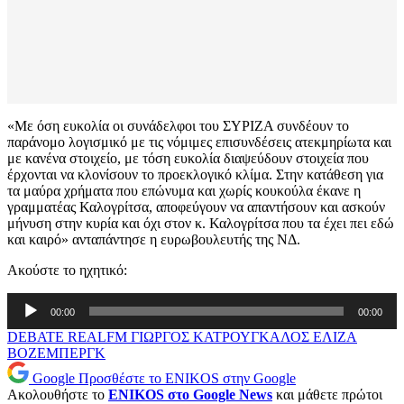
«Με όση ευκολία οι συνάδελφοι του ΣΥΡΙΖΑ συνδέουν το
παράνομο λογισμικό με τις νόμιμες επισυνδέσεις ατεκμηρίωτα και
με κανένα στοιχείο, με τόση ευκολία διαψεύδουν στοιχεία που
έρχονται να κλονίσουν το προεκλογικό κλίμα. Στην κατάθεση για
τα μαύρα χρήματα που επώνυμα και χωρίς κουκούλα έκανε η
γραμματέας Καλογρίτσα, αποφεύγουν να απαντήσουν και ασκούν
μήνυση στην κυρία και όχι στον κ. Καλογρίτσα που τα έχει πει εδώ
και καιρό» ανταπάντησε η ευρωβουλευτής της ΝΔ.
Ακούστε το ηχητικό:
Πρόγραμμα
00:00
00:00
Αναπαραγωγής
Ήχου
DEBATE
REALFM
ΓΙΩΡΓΟΣ ΚΑΤΡΟΥΓΚΑΛΟΣ
ΕΛΙΖΑ
ΒΟΖΕΜΠΕΡΓΚ
Google
Προσθέστε το ENIKOS στην Google
Ακολουθήστε το
ENIKOS στο Google News
και μάθετε πρώτοι