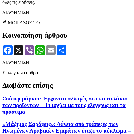
όλες τις ειδήσεις.
ΔΙΑΦΗΜΙΣΗ
ΜΟΙΡΑΣΟΥ ΤΟ
Κοινοποίηση άρθρου
Facebook
X
Viber
WhatsApp
Email
Μοιραστείτε
ΔΙΑΦΗΜΙΣΗ
Επιλεγμένα άρθρα
Διαβάστε επίσης
Σούπερ μάρκετ: Έρχονται αλλαγές στα καρτελάκια
των προϊόντων – Τι ισχύει με τους ελέγχους και τα
πρόστιμα
«Μάξιμος Σαράφης»: Δάνεια από τράπεζες των
Ηνωμένων Αραβικών Εμιράτων έταζε το κύκλωμα –