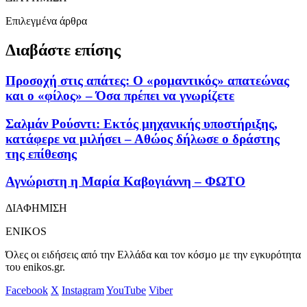
Επιλεγμένα άρθρα
Διαβάστε επίσης
Προσοχή στις απάτες: Ο «ρομαντικός» απατεώνας
και ο «φίλος» – Όσα πρέπει να γνωρίζετε
Σαλμάν Ρούσντι: Εκτός μηχανικής υποστήριξης,
κατάφερε να μιλήσει – Αθώος δήλωσε ο δράστης
της επίθεσης
Αγνώριστη η Μαρία Καβογιάννη – ΦΩΤΟ
ΔΙΑΦΗΜΙΣΗ
ENIKOS
Όλες οι ειδήσεις από την Ελλάδα και τον κόσμο με την εγκυρότητα
του enikos.gr.
Facebook
X
Instagram
YouTube
Viber