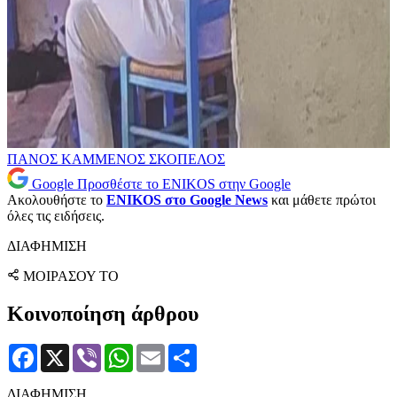
ΠΑΝΟΣ ΚΑΜΜΕΝΟΣ
ΣΚΟΠΕΛΟΣ
Google
Προσθέστε το ENIKOS στην Google
Ακολουθήστε το
ENIKOS στο Google News
και μάθετε πρώτοι
όλες τις ειδήσεις.
ΔΙΑΦΗΜΙΣΗ
ΜΟΙΡΑΣΟΥ ΤΟ
Κοινοποίηση άρθρου
Facebook
X
Viber
WhatsApp
Email
Μοιραστείτε
ΔΙΑΦΗΜΙΣΗ