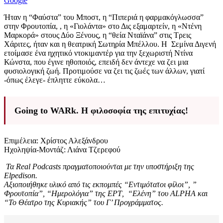
Google
Ήταν η “Φαύστα” του Μποστ, η “Πιπεριά η φαρμακόγλωσσα”
στην Φρουτοπία, , η «Γιολάντα» στο Δις εξαμαρτείν, η «Ντένη
Μαρκορά» στους Δύο Ξένους, η “θεία Νταϊάνα” στις Τρεις
Χάριτες, ήταν και η θεατρική Σωτηρία Μπέλλου. Η Σεμίνα Διγενή
ετοίμασε ένα ηχητικό ντοκιμαντέρ για την ξεχωριστή Ντίνα
Κώνστα, που έγινε ηθοποιός, επειδή δεν άντεχε να ζει μια
φυσιολογική ζωή. Προτιμούσε να ζει τις ζωές των άλλων, γιατί
-όπως έλεγε- έπληττε εύκολα…
Going to WARk. Η φιλοσοφία της επιτυχίας!
Επιμέλεια: Χρίστος Αλεξάνδρου
Ηχοληψία-Μοντάζ: Λιάνα Τζερεφού
Τα Real Podcasts πραγματοποιούνται με την υποστήριξη της
Elpedison.
Αξιοποιήθηκε υλικό από τις εκπομπές “Εντιμότατοι φίλοι”, ”
Φρουτοπία”, “Ημερολόγια” της ΕΡΤ, “Ελένη” του ALPHA και
“Το Θέατρο της Κυριακής” του Γ’ Προγράμματος.