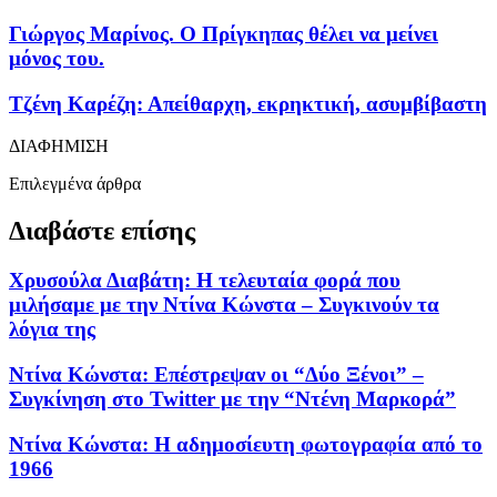
Γιώργος Μαρίνος. Ο Πρίγκηπας θέλει να μείνει
μόνος του.
Τζένη Καρέζη: Απείθαρχη, εκρηκτική, ασυμβίβαστη
ΔΙΑΦΗΜΙΣΗ
Επιλεγμένα άρθρα
Διαβάστε επίσης
Χρυσούλα Διαβάτη: Η τελευταία φορά που
μιλήσαμε με την Ντίνα Κώνστα – Συγκινούν τα
λόγια της
Ντίνα Κώνστα: Επέστρεψαν οι “Δύο Ξένοι” –
Συγκίνηση στο Twitter με την “Ντένη Μαρκορά”
Ντίνα Κώνστα: Η αδημοσίευτη φωτογραφία από το
1966