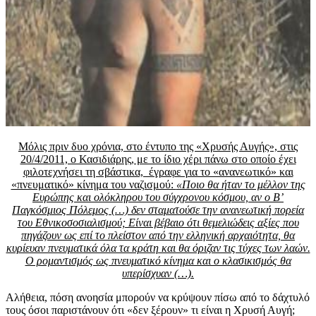
Μόλις πριν δυο χρόνια, στο έντυπο της «Χρυσής Αυγής», στις
20/4/2011, ο Κασιδιάρης, με το ίδιο χέρι πάνω στο οποίο έχει
φιλοτεχνήσει τη σβάστικα, έγραφε για το «ανανεωτικό» και
«πνευματικό» κίνημα του ναζισμού:
«Ποιο θα ήταν το μέλλον της
Ευρώπης και ολόκληρου του σύγχρονου κόσμου, αν ο Β’
Παγκόσμιος Πόλεμος (…) δεν σταματούσε την ανανεωτική πορεία
του Εθνικοσοσιαλισμού; Είναι βέβαιο ότι θεμελιώδεις αξίες που
πηγάζουν ως επί το πλείστον από την ελληνική αρχαιότητα, θα
κυρίευαν πνευματικά όλα τα κράτη και θα όριζαν τις τύχες των λαών.
Ο ρομαντισμός ως πνευματικό κίνημα και ο κλασικισμός θα
υπερίσχυαν (…).
Αλήθεια, πόση ανοησία μπορούν να κρύψουν πίσω από το δάχτυλό
τους όσοι παριστάνουν ότι «δεν ξέρουν» τι είναι η Χρυσή Αυγή;