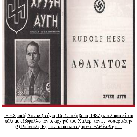
Η «Χρυσή Αυγή» (τεύχος 16, Σεπτέμβριος 1987) κυκλοφορεί και
πάλι με εξώφυλλο τον υπαρχηγό του Χίτλερ, τον… «σπαρτιάτη»
(!) Ρούντολφ Ες, τον οποίο και εξυμνεί:
«Αθάνατος»…