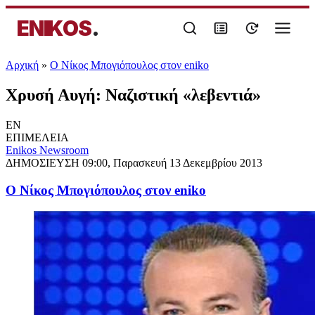
ENIKOS
.
Αρχική
»
Ο Νίκος Μπογιόπουλος στον eniko
Χρυσή Αυγή: Ναζιστική «λεβεντιά»
EN
ΕΠΙΜΕΛΕΙΑ
Enikos Newsroom
ΔΗΜΟΣΙΕΥΣΗ
09:00, Παρασκευή 13 Δεκεμβρίου 2013
Ο Νίκος Μπογιόπουλος στον eniko