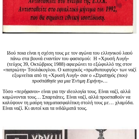
Ιδού ποια είναι η σχέση τους με τον αγώνα του ελληνικού λαού
πάνω στα βουνά εναντίον του φασισμού: Η «Χρυσή Αυγή»
(τεύχος 39, Οκτώβριος 1988) αφιερώνει το εξώφυλλό της στον
«πατριώτη» Τσολάκογλου. Ο κατοχικός «πρωθυπουργός» των ναζί
εξυμνείται από τη «Χρυσή Αυγή» σαν ο
«Στρατηγός (που)
προσπάθησε για μια Έντιμη Ειρήνη»…
Τόσο «περήφανοι» είναι για την ιδεολογία τους. Είναι ναζί, αλλά
καμώνονται τους… Σπαρτιάτες. Είναι ναζί, αλλά προσπαθούν να
καλύψουν τη μαύρη ταγματασφαλίτικη στολή τους με… χλαμύδα.
Είναι ναζί. Κι αυτοί και τα ινδάλματά τους.