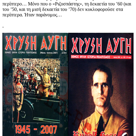
περίπτερο… Μόνο που ο «Ριζοσπάστης», τη δεκαετία του ’60 (και
του ’50, και τη μισή δεκαετία του ’70) δεν κυκλοφορούσε στα
περίπτερα. Ήταν παράνομος…