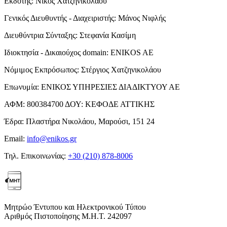
Εκδότης:
Νίκος Χατζηνικολάου
Γενικός Διευθυντής - Διαχειριστής:
Μάνος Νιφλής
Διευθύντρια Σύνταξης:
Στεφανία Κασίμη
Ιδιοκτησία - Δικαιούχος domain:
ENIKOS AE
Νόμιμος Εκπρόσωπος:
Στέργιος Χατζηνικολάου
Επωνυμία:
ΕΝΙΚΟΣ ΥΠΗΡΕΣΙΕΣ ΔΙΑΔΙΚΤΥΟΥ ΑΕ
ΑΦΜ:
800384700
ΔΟΥ:
ΚΕΦΟΔΕ ΑΤΤΙΚΗΣ
Έδρα:
Πλαστήρα Νικολάου, Μαρούσι, 151 24
Email:
info@enikos.gr
Τηλ. Επικοινωνίας:
+30 (210) 878-8006
Μητρώο Έντυπου και Ηλεκτρονικού Τύπου
Αριθμός Πιστοποίησης Μ.Η.Τ. 242097