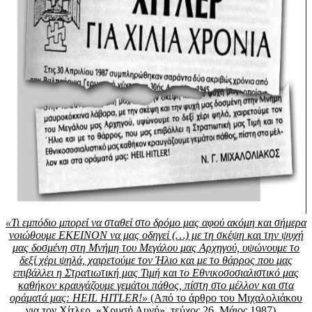
«Τι εμπόδιο μπορεί να σταθεί στο δρόμο μας αφού ακόμη και σήμερα
νοιώθουμε ΕΚΕΙΝΟΝ να μας οδηγεί (…) με τη σκέψη και την ψυχή
μας δοσμένη στη Μνήμη του Μεγάλου μας Αρχηγού, υψώνουμε το
δεξί χέρι ψηλά, χαιρετούμε τον Ήλιο και με το θάρρος που μας
επιβάλλει η Στρατιωτική μας Τιμή και το Εθνικοσοσιαλιστικό μας
καθήκον κραυγάζουμε γεμάτοι πάθος, πίστη στο μέλλον και στα
οράματά μας: HEIL HITLER!»
(Από το άρθρο του Μιχαλολιάκου
για τον Χίτλερ ,«Χρυσή Αυγή», τεύχος 26, Μάιος 1987)…