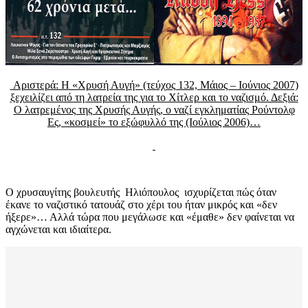
Αριστερά: Η «Χρυσή Αυγή» (τεύχος 132, Μάιος – Ιούνιος 2007)
ξεχειλίζει από τη λατρεία της για το Χίτλερ και το ναζισμό. Δεξιά:
Ο λατρεμένος της Χρυσής Αυγής, ο ναζί εγκληματίας Ρούντολφ
Ες, «κοσμεί» το εξώφυλλό της (Ιούλιος 2006)…
Ο χρυσαυγίτης βουλευτής Ηλιόπουλος ισχυρίζεται πώς όταν
έκανε το ναζιστικό τατουάζ στο χέρι του ήταν μικρός και «δεν
ήξερε»… Αλλά τώρα που μεγάλωσε και «έμαθε» δεν φαίνεται να
αγχώνεται και ιδιαίτερα.