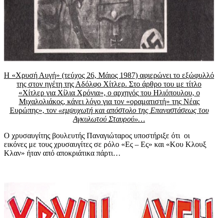
Η «Χρυσή Αυγή» (τεύχος 26, Μάιος 1987) αφιερώνει το εξώφυλλό
της στον ηγέτη της Αδόλφο Χίτλερ. Στο άρθρο του με τίτλο
«Χίτλερ για Χίλια Χρόνια», ο αρχηγός του Ηλιόπουλου, ο
Μιχαλολιάκος, κάνει λόγο για τον «οραματιστή» της Νέας
Ευρώπης», τον
«εμψυχωτή και απόστολο της Επαναστάσεως του
Αγκυλωτού Σταυρού»…
Ο χρυσαυγίτης βουλευτής Παναγιώταρος υποστήριξε ότι οι
εικόνες με τους χρυσαυγίτες σε ρόλο «Ες – Ες» και «Κου Κλουξ
Κλαν» ήταν από αποκριάτικα πάρτι…