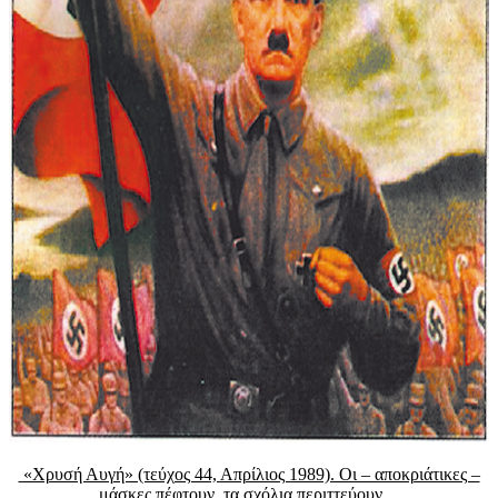
«Χρυσή Αυγή» (τεύχος 44, Απρίλιος 1989). Οι – αποκριάτικες –
μάσκες πέφτουν, τα σχόλια περιττεύουν…