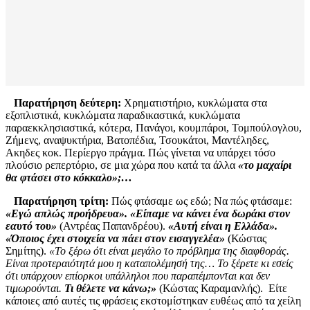
Παρατήρηση δεύτερη:
Χρηματιστήριο, κυκλώματα στα
εξοπλιστικά, κυκλώματα παραδικαστικά, κυκλώματα
παραεκκλησιαστικά, κότερα, Πανάγοι, κουμπάροι, Τομπούλογλου,
Ζήμενς, αναψυκτήρια, Βατοπέδια, Τσουκάτοι, Μαντέληδες,
Ακηδες κοκ. Περίεργο πράγμα. Πώς γίνεται να υπάρχει τόσο
πλούσιο ρεπερτόριο, σε μια χώρα που κατά τα άλλα
«το μαχαίρι
θα φτάσει στο κόκκαλο»;…
Παρατήρηση τρίτη:
Πώς φτάσαμε ως εδώ; Να πώς φτάσαμε:
«Εγώ απλώς προήδρευα». «Είπαμε να κάνει ένα δωράκι στον
εαυτό του»
(Αντρέας Παπανδρέου).
«Αυτή είναι η Ελλάδα».
«Όποιος έχει στοιχεία να πάει στον εισαγγελέα»
(Κώστας
Σημίτης).
«Το ξέρω ότι είναι μεγάλο το πρόβλημα της διαφθοράς.
Είναι προτεραιότητά μου η καταπολέμησή της… Το ξέρετε κι εσείς
ότι υπάρχουν επίορκοι υπάλληλοι που παραπέμπονται και δεν
τιμωρούνται.
Τι θέλετε να κάνω;»
(Κώστας Καραμανλής). Είτε
κάποιες από αυτές τις φράσεις εκστομίστηκαν ευθέως από τα χείλη