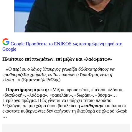
Google
Προσθέστε το ENIKOS ως προτιμώμενη πηγή στη
Google
Πλιάτσικο επί πτωμάτων, επί μιζών και «λαδωμάτων»
«Ο περί ου ο λόγος Υπουργός γνωρίζει δώδεκα τρόπους να
προσπορίζεται χρήματα, εκ των οποίων ο τιμιότερος είναι η
κλοπή…»
(Εμμανουήλ Ροΐδης)
Παρατήρηση πρώτη:
«Μίζα», «ρουσφέτι», «μέσο», «δόντι»,
«διαπλοκή», «λάδωμα», «φακελάκι», «δωράκι», «βύσμα»…
Περίεργο πράγμα. Πώς γίνεται να υπάρχει τέτοιο πλούσιο
λεξιλόγιο, σε μια χώρα όπου βασιλεύει η
«κάθαρση»
και όπου οι
εκάστοτε κυβερνώντες δεν αφήνουν τη διαφθορά σε χλωρό κλαρί;
…