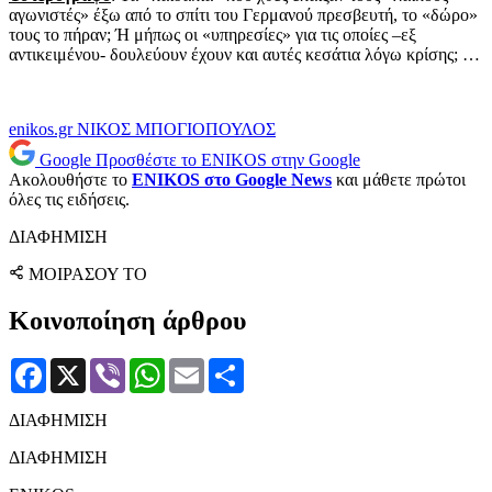
αγωνιστές» έξω από το σπίτι του Γερμανού πρεσβευτή, το «δώρο»
τους το πήραν; Ή μήπως οι «υπηρεσίες» για τις οποίες –εξ
αντικειμένου- δουλεύουν έχουν και αυτές κεσάτια λόγω κρίσης; …
enikos.gr
ΝΙΚΟΣ ΜΠΟΓΙΟΠΟΥΛΟΣ
Google
Προσθέστε το ENIKOS στην Google
Ακολουθήστε το
ENIKOS στο Google News
και μάθετε πρώτοι
όλες τις ειδήσεις.
ΔΙΑΦΗΜΙΣΗ
ΜΟΙΡΑΣΟΥ ΤΟ
Κοινοποίηση άρθρου
Facebook
X
Viber
WhatsApp
Email
Μοιραστείτε
ΔΙΑΦΗΜΙΣΗ
ΔΙΑΦΗΜΙΣΗ