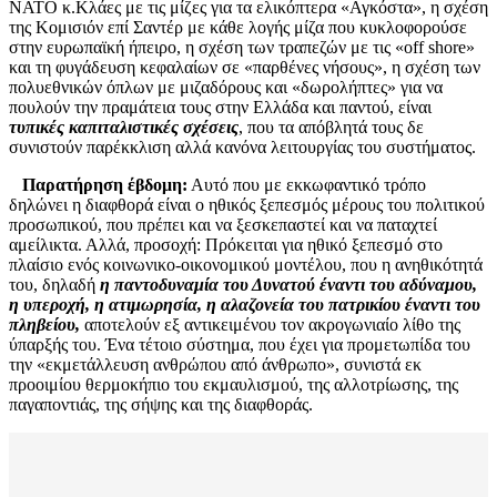
ΝΑΤΟ κ.Κλάες με τις μίζες για τα ελικόπτερα «Αγκόστα», η σχέση
της Κομισιόν επί Σαντέρ με κάθε λογής μίζα που κυκλοφορούσε
στην ευρωπαϊκή ήπειρο, η σχέση των τραπεζών με τις «off shore»
και τη φυγάδευση κεφαλαίων σε «παρθένες νήσους», η σχέση των
πολυεθνικών όπλων με μιζαδόρους και «δωρολήπτες» για να
πουλούν την πραμάτεια τους στην Ελλάδα και παντού, είναι
τυπικές καπιταλιστικές σχέσεις
, που τα απόβλητά τους δε
συνιστούν παρέκκλιση αλλά κανόνα λειτουργίας του συστήματος.
Παρατήρηση έβδομη:
Αυτό που με εκκωφαντικό τρόπο
δηλώνει η διαφθορά είναι ο ηθικός ξεπεσμός μέρους του πολιτικού
προσωπικού, που πρέπει και να ξεσκεπαστεί και να παταχτεί
αμείλικτα. Αλλά, προσοχή: Πρόκειται για ηθικό ξεπεσμό στο
πλαίσιο ενός κοινωνικο-οικονομικού μοντέλου, που η ανηθικότητά
του, δηλαδή
η παντοδυναμία του Δυνατού έναντι του αδύναμου,
η υπεροχή, η ατιμωρησία, η αλαζονεία του πατρικίου έναντι του
πληβείου,
αποτελούν εξ αντικειμένου τον ακρογωνιαίο λίθο της
ύπαρξής του. Ένα τέτοιο σύστημα, που έχει για προμετωπίδα του
την «εκμετάλλευση ανθρώπου από άνθρωπο», συνιστά εκ
προοιμίου θερμοκήπιο του εκμαυλισμού, της αλλοτρίωσης, της
παγαποντιάς, της σήψης και της διαφθοράς.