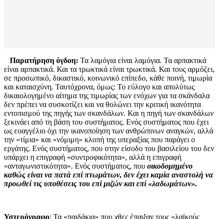
Παρατήρηση όγδοη:
Τα λαμόγια είναι λαμόγια. Τα αρπακτικά
είναι αρπακτικά. Και τα τρωκτικά είναι τρωκτικά. Και τους αρμόζει,
σε προσωπικό, δικαστικό, κοινωνικό επίπεδο, κάθε ποινή, τιμωρία
και καταισχύνη. Ταυτόχρονα, όμως: Το εύλογο και απολύτως
δικαιολογημένο αίτημα της τιμωρίας των ενόχων για τα σκάνδαλα
δεν πρέπει να συσκοτίζει και να θολώνει την κριτική ικανότητα
εντοπισμού της πηγής των σκανδάλων. Και η πηγή των σκανδάλων
ξεκινάει από τη βάση του συστήματος. Ενός συστήματος που έχει
ως ευαγγέλιο όχι την ικανοποίηση των ανθρώπινων αναγκών, αλλά
την «τίμια» και «νόμιμη» κλοπή της υπεραξίας που παράγει ο
εργάτης. Ενός συστήματος, που στην είσοδο του βασιλείου του δεν
υπάρχει η επιγραφή «συντροφικότητα», αλλά η επιγραφή
«ανταγωνιστικότητα». Ενός συστήματος, που
οικοδομημένο
καθώς είναι να πατά επί πτωμάτων, δεν έχει καμία αναστολή να
προωθεί τις υποθέσεις του επί μιζών και επί «λαδωμάτων».
Υστερόγραφο
: Τα «παιδάκια» που χθες έπαιξαν τους «λαϊκούς