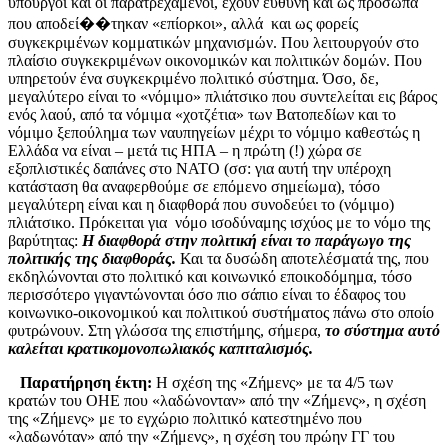
υπουργοί και οι παρατρεχάμενοι, έχουν ευθύνη και ως πρόσωπα
που αποδεί��τηκαν «επίορκοι», αλλά και ως φορείς
συγκεκριμένων κομματικών μηχανισμών. Που λειτουργούν στο
πλαίσιο συγκεκριμένων οικονομικών και πολιτικών δομών. Που
υπηρετούν ένα συγκεκριμένο πολιτικό σύστημα. Όσο, δε,
μεγαλύτερο είναι το «νόμιμο» πλιάτσικο που συντελείται εις βάρος
ενός λαού, από τα νόμιμα «χοτζέτια» των Βατοπεδίων και το
νόμιμο ξεπούλημα των ναυπηγείων μέχρι το νόμιμο καθεστώς η
Ελλάδα να είναι – μετά τις ΗΠΑ – η πρώτη (!) χώρα σε
εξοπλιστικές δαπάνες στο ΝΑΤΟ (σσ: για αυτή την υπέροχη
κατάσταση θα αναφερθούμε σε επόμενο σημείωμα), τόσο
μεγαλύτερη είναι και η διαφθορά που συνοδεύει το (νόμιμο)
πλιάτσικο. Πρόκειται για νόμο ισοδύναμης ισχύος με το νόμο της
βαρύτητας:
Η διαφθορά στην πολιτική είναι το παράγωγο της
πολιτικής της διαφθοράς.
Και τα δυσώδη αποτελέσματά της, που
εκδηλώνονται στο πολιτικό και κοινωνικό εποικοδόμημα, τόσο
περισσότερο γιγαντώνονται όσο πιο σάπιο είναι το έδαφος του
κοινωνικο-οικονομικού και πολιτικού συστήματος πάνω στο οποίο
φυτρώνουν. Στη γλώσσα της επιστήμης, σήμερα,
το σύστημα αυτό
καλείται κρατικομονοπωλιακός καπιταλισμός.
Παρατήρηση έκτη:
Η σχέση της «Ζήμενς» με τα 4/5 των
κρατών του ΟΗΕ που «λαδώνονταν» από την «Ζήμενς», η σχέση
της «Ζήμενς» με το εγχώριο πολιτικό κατεστημένο που
«λαδωνόταν» από την «Ζήμενς», η σχέση του πρώην ΓΓ του