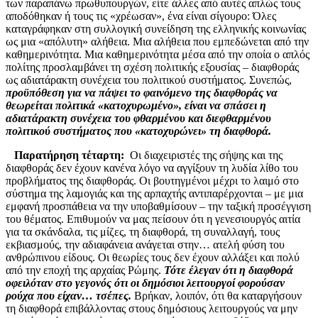
των παραπάνω πρωθυπουργών, είτε άλλες από αυτές απλώς τους
αποδόθηκαν ή τους τις «χρέωσαν», ένα είναι σίγουρο: Όλες
καταγράφηκαν στη συλλογική συνείδηση της ελληνικής κοινωνίας
ως μια «απόλυτη» αλήθεια. Μια αλήθεια που εμπεδώνεται από την
καθημερινότητα. Μια καθημερινότητα μέσα από την οποία ο απλός
πολίτης προσλαμβάνει τη σχέση πολιτικής εξουσίας – διαφθοράς
ως αδιατάρακτη συνέχεια του πολιτικού συστήματος. Συνεπώς,
προϋπόθεση για να πάψει το φαινόμενο της διαφθοράς να
θεωρείται πολιτικά «κατοχυρωμένο», είναι να σπάσει η
αδιατάρακτη συνέχεια του φθαρμένου και διεφθαρμένου
πολιτικού συστήματος που «κατοχυρώνει» τη διαφθορά.
Παρατήρηση τέταρτη:
Οι διαχειριστές της σήψης και της
διαφθοράς δεν έχουν κανένα λόγο να αγγίξουν τη λυδία λίθο του
προβλήματος της διαφθοράς. Οι βουτηγμένοι μέχρι το λαιμό στο
σύστημα της λαμογιάς και της αρπαχτής αντιπαρέρχονται – με μια
εμφανή προσπάθεια να την υποβαθμίσουν – την ταξική προσέγγιση
του θέματος. Επιθυμούν να μας πείσουν ότι η γενεσιουργός αιτία
για τα σκάνδαλα, τις μίζες, τη διαφθορά, τη συναλλαγή, τους
εκβιασμούς, την αδιαφάνεια ανάγεται στην… ατελή φύση του
ανθρώπινου είδους. Οι θεωρίες τους δεν έχουν αλλάξει και πολύ
από την εποχή της αρχαίας Ρώμης.
Τότε έλεγαν ότι η διαφθορά
οφειλόταν στο γεγονός ότι οι δημόσιοι λειτουργοί φορούσαν
ρούχα που είχαν… τσέπες.
Βρήκαν, λοιπόν, ότι θα καταργήσουν
τη διαφθορά επιβάλλοντας στους δημόσιους λειτουργούς να μην