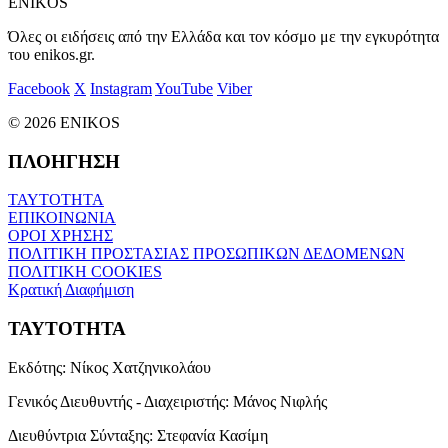
ENIKOS
Όλες οι ειδήσεις από την Ελλάδα και τον κόσμο με την εγκυρότητα
του enikos.gr.
Facebook
X
Instagram
YouTube
Viber
© 2026 ENIKOS
ΠΛΟΗΓΗΣΗ
ΤΑΥΤΟΤΗΤΑ
ΕΠΙΚΟΙΝΩΝΙΑ
ΟΡΟΙ ΧΡΗΣΗΣ
ΠΟΛΙΤΙΚΗ ΠΡΟΣΤΑΣΙΑΣ ΠΡΟΣΩΠΙΚΩΝ ΔΕΔΟΜΕΝΩΝ
ΠΟΛΙΤΙΚΗ COOKIES
Κρατική Διαφήμιση
ΤΑΥΤΟΤΗΤΑ
Εκδότης:
Νίκος Χατζηνικολάου
Γενικός Διευθυντής - Διαχειριστής:
Μάνος Νιφλής
Διευθύντρια Σύνταξης:
Στεφανία Κασίμη