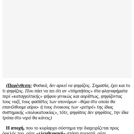
(Παρένθεση:
Φυσικά, δεν αρκεί να ψηφίζεις. Σημασία, έχει και το
τι ψηφίζεις. Που πάει να πει ότι αν «τσιμπήσεις» στα φληναφήματα
περί «καταγγελτικής» ψήφου γενικώς και αορίστως, ψηφίζοντας
τους ναζί, τους φασίστες των υπονόμων –θέμα στο οποίο θα
επανέλθουμε αύριο- ή τους ένοικους των «ρετιρέ» της ίδιας
συστημικής «πολυκατοικίας», τότε, ψηφίσεις δεν ψηφίσεις, την ίδια
τρύπα στο νερό θα κάνεις)
Η αποχή,
που το κυρίαρχο σύστημα την διαχειρίζεται προς
όφελός του, ούτε
«ελευθεριακή»
στάση συνιστά, ούτε