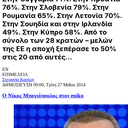
76%. Στην Σλοβενία 79%. Στην
Ρουμανία 65%. Στην Λετονία 70%.
Στην Σουηδία και στην Ιρλανδία
49%. Στην Κύπρο 58%. Από το
σύνολο των 28 κρατών – μελών
της ΕΕ η αποχή ξεπέρασε το 50%
στις 20 από αυτές...
EN
ΕΠΙΜΕΛΕΙΑ
Στεφανία Κασίμη
ΔΗΜΟΣΙΕΥΣΗ
09:00, Τρίτη 27 Μαΐου 2014
Ο Νίκος Μπογιόπουλος στον eniko