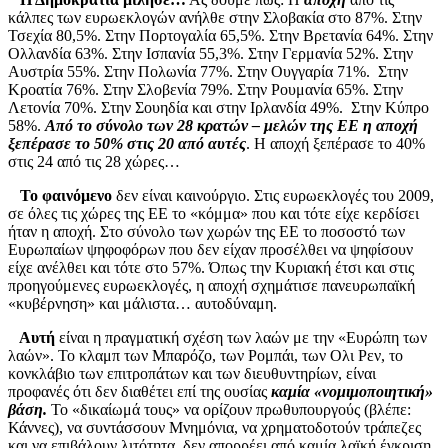
κάλπες των ευρωεκλογών ανήλθε στην Σλοβακία στο 87%. Στην
Τσεχία 80,5%. Στην Πορτογαλία 65,5%. Στην Βρετανία 64%. Στην
Ολλανδία 63%. Στην Ισπανία 55,3%. Στην Γερμανία 52%. Στην
Αυστρία 55%. Στην Πολωνία 77%. Στην Ουγγαρία 71%. Στην
Κροατία 76%. Στην Σλοβενία 79%. Στην Ρουμανία 65%. Στην
Λετονία 70%. Στην Σουηδία και στην Ιρλανδία 49%. Στην Κύπρο
58%.
Από το σύνολο των 28 κρατών – μελών της ΕΕ η αποχή
ξεπέρασε το 50% στις 20 από αυτές
. Η αποχή ξεπέρασε το 40%
στις 24 από τις 28 χώρες…
Το φαινόμενο
δεν είναι καινούργιο. Στις ευρωεκλογές του 2009,
σε όλες τις χώρες της ΕΕ το «κόμμα» που και τότε είχε κερδίσει
ήταν η αποχή. Στο σύνολο των χωρών της ΕΕ το ποσοστό των
Ευρωπαίων ψηφοφόρων που δεν είχαν προσέλθει να ψηφίσουν
είχε ανέλθει και τότε στο 57%. Όπως την Κυριακή έτσι και στις
προηγούμενες ευρωεκλογές, η αποχή σχημάτισε πανευρωπαϊκή
«κυβέρνηση» και μάλιστα… αυτοδύναμη.
Αυτή
είναι η πραγματική σχέση των λαών με την «Ευρώπη των
λαών». Το κλαμπ των Μπαρόζο, των Ρομπάι, των Ολι Ρεν, το
κονκλάβιο των επιτροπάτων και των διευθυντηρίων, είναι
προφανές ότι δεν διαθέτει επί της ουσίας
καμία «νομιμοποιητική»
βάση.
Το «δικαίωμά τους» να ορίζουν πρωθυπουργούς (βλέπε:
Κάννες), να συντάσσουν Μνημόνια, να χρηματοδοτούν τράπεζες
και να επιβάλουν λιτότητα, δεν απορρέει από καμία λαϊκή έγκριση.