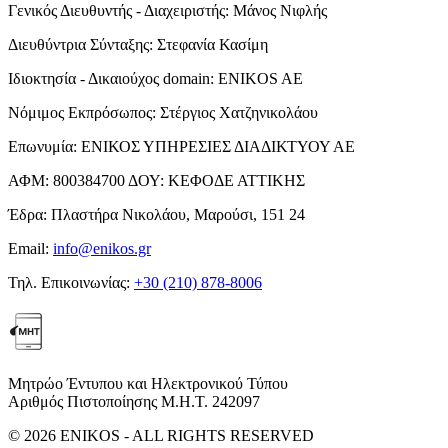
Γενικός Διευθυντής - Διαχειριστής:
Μάνος Νιφλής
Διευθύντρια Σύνταξης:
Στεφανία Κασίμη
Ιδιοκτησία - Δικαιούχος domain:
ENIKOS AE
Νόμιμος Εκπρόσωπος:
Στέργιος Χατζηνικολάου
Επωνυμία:
ΕΝΙΚΟΣ ΥΠΗΡΕΣΙΕΣ ΔΙΑΔΙΚΤΥΟΥ ΑΕ
ΑΦΜ:
800384700
ΔΟΥ:
ΚΕΦΟΔΕ ΑΤΤΙΚΗΣ
Έδρα:
Πλαστήρα Νικολάου, Μαρούσι, 151 24
Email:
info@enikos.gr
Τηλ. Επικοινωνίας:
+30 (210) 878-8006
Μητρώο Έντυπου και Ηλεκτρονικού Τύπου
Αριθμός Πιστοποίησης Μ.Η.Τ. 242097
© 2026 ENIKOS - ALL RIGHTS RESERVED