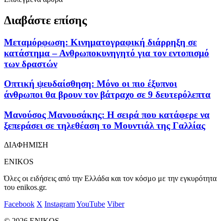
Διαβάστε επίσης
Μεταμόρφωση: Κινηματογραφική διάρρηξη σε
κατάστημα – Ανθρωποκυνηγητό για τον εντοπισμό
των δραστών
Οπτική ψευδαίσθηση: Μόνο οι πιο έξυπνοι
άνθρωποι θα βρουν τον βάτραχο σε 9 δευτερόλεπτα
Μανούσος Μανουσάκης: Η σειρά που κατάφερε να
ξεπεράσει σε τηλεθέαση το Μουντιάλ της Γαλλίας
ΔΙΑΦΗΜΙΣΗ
ENIKOS
Όλες οι ειδήσεις από την Ελλάδα και τον κόσμο με την εγκυρότητα
του enikos.gr.
Facebook
X
Instagram
YouTube
Viber
© 2026 ENIKOS