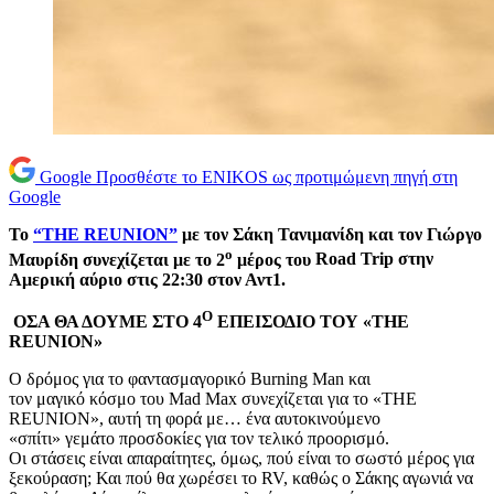
Google
Προσθέστε το ENIKOS ως προτιμώμενη πηγή στη
Google
Το
“
THE
REUNION”
με τον Σάκη Τανιμανίδη και τον Γιώργο
ο
Μαυρίδη συνεχίζεται με το 2
μέρος του
Road
Trip
στην
Αμερική αύριο στις 22:30 στον Αντ1.
Ο
ΟΣΑ ΘΑ ΔΟΥΜΕ ΣΤΟ 4
ΕΠΕΙΣΟΔΙΟ ΤΟΥ «ΤΗΕ
REUNIO
Ν»
Ο δρόμος για το φαντασμαγορικό Burning Man και
τον μαγικό κόσμο του Mad Max συνεχίζεται για το «THE
REUNION», αυτή τη φορά με… ένα αυτοκινούμενο
«σπίτι» γεμάτο προσδοκίες για τον τελικό προορισμό.
Οι στάσεις είναι απαραίτητες, όμως, πού είναι το σωστό μέρος για
ξεκούραση; Και πού θα χωρέσει το RV, καθώς ο Σάκης αγωνιά να