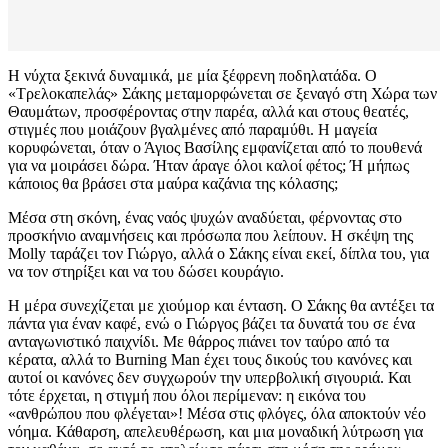
Η νύχτα ξεκινά δυναμικά, με μία ξέφρενη ποδηλατάδα. Ο
«Τρελοκαπελάς» Σάκης μεταμορφώνεται σε ξεναγό στη Χώρα των
Θαυμάτων, προσφέροντας στην παρέα, αλλά και στους θεατές,
στιγμές που μοιάζουν βγαλμένες από παραμύθι. Η μαγεία
κορυφώνεται, όταν ο Άγιος Βασίλης εμφανίζεται από το πουθενά
για να μοιράσει δώρα. Ήταν άραγε όλοι καλοί φέτος; Ή μήπως
κάποιος θα βράσει στα μαύρα καζάνια της κόλασης;
Μέσα στη σκόνη, ένας ναός ψυχών αναδύεται, φέρνοντας στο
προσκήνιο αναμνήσεις και πρόσωπα που λείπουν. Η σκέψη της
Molly ταράζει τον Γιώργο, αλλά ο Σάκης είναι εκεί, δίπλα του, για
να τον στηρίξει και να του δώσει κουράγιο.
Η μέρα συνεχίζεται με χιούμορ και ένταση. Ο Σάκης θα αντέξει τα
πάντα για έναν καφέ, ενώ ο Γιώργος βάζει τα δυνατά του σε ένα
ανταγωνιστικό παιχνίδι. Με θάρρος πιάνει τον ταύρο από τα
κέρατα, αλλά το Burning Man έχει τους δικούς του κανόνες και
αυτοί οι κανόνες δεν συγχωρούν την υπερβολική σιγουριά. Και
τότε έρχεται, η στιγμή που όλοι περίμεναν: η εικόνα του
«ανθρώπου που φλέγεται»! Μέσα στις φλόγες, όλα αποκτούν νέο
νόημα. Κάθαρση, απελευθέρωση, και μια μοναδική λύτρωση για