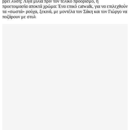
βρει λύση; Λίγα μίλια πριν τον τελικό προορισμό, η
προετοιμασία αποκτά χρώμα: Ένα επικό catwalk, για να επιλεχθούν
τα «σωστά» ρούχα, ξεκινά, με μοντέλα τον Σάκη και τον Γιώργο να
ποζάρουν με στυλ