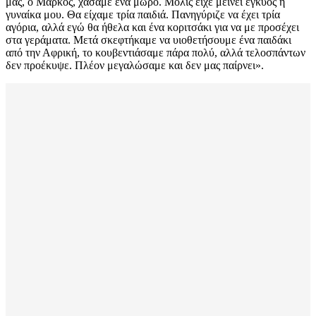
μας, ο Μάρκος, χάσαμε ένα μωρό. Μόλις είχε μείνει έγκυος η
γυναίκα μου. Θα είχαμε τρία παιδιά. Πανηγύριζε να έχει τρία
αγόρια, αλλά εγώ θα ήθελα και ένα κοριτσάκι για να με προσέχει
στα γεράματα. Μετά σκεφτήκαμε να υιοθετήσουμε ένα παιδάκι
από την Αφρική, το κουβεντιάσαμε πάρα πολύ, αλλά τελοσπάντων
δεν προέκυψε. Πλέον μεγαλώσαμε και δεν μας παίρνει».