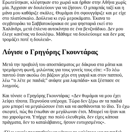
Ερωτεύτηκαν, κλέφτηκαν στο χωριό και ήρθαν στην Αθήνα χωρίς
μία. Άρχισαν αν δουλεύουν για να ζήσουν. Ο μπαμπάς ταξί και η
μάνα μου καθάριζε σκάλες. Θυμάμαι ότι σφουγγάριζε και με είχε
στο πλατύσκαλο. Δούλευα κι εγώ μεροκάματο. Έκανα το
σερβιτοράκι τα Σαββατοκύριακα σε μια ψησταριά εκεί στο
Χαλάνδρι, μετά έπλενα αυτοκίνητα σε ένα βενζινάδικο. Δεν μου
έλεγε κανένας να δουλέψω. Μάθαμε να δουλεύουμε και δεν μας
τρομάζει ποτέ η δουλειά».
Λύγισε ο Γρηγόρης Γκουντάρας
Μετά την προβολή του αποσπάσματος με δάκρυα στα μάτια και
τρεμάμενη φωνή, μιλώντας για τους γονείς τους είπε: «Το λέω
παντού όταν ακούω ότι βάζουν χέρι στη γιαγιά και στον παππού,
λέω “τι λέτε ρε παιδιά;” ανάφτε μια λαμπάδα» και ξέσπασε σε
λυγμούς.
Και τόνισε ο Γρηγόρης Γκουντάρας: «Δεν θυμάμαι να μου έχει
λείψει τίποτα. Περνούσα υπέροχα. Τώρα δεν ξέρω αν τα παιδιά
μου μπορεί να μεγαλώσουν έτσι και να αισθάνονται το ίδιο. Το έχω
σκεφτεί, πώς θα ένιωθαν αν μεγάλωναν έτσι. Μπορεί να ήταν και
πιο χαρούμενα. Υπήρχε πιο πολύ ελευθερία, δεν είχες κάποια
πράγματα, δεν το καταλάβαινες, ήσουν ευτυχισμένος».