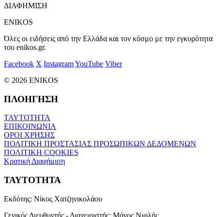
ΔΙΑΦΗΜΙΣΗ
ENIKOS
Όλες οι ειδήσεις από την Ελλάδα και τον κόσμο με την εγκυρότητα
του enikos.gr.
Facebook
X
Instagram
YouTube
Viber
© 2026 ENIKOS
ΠΛΟΗΓΗΣΗ
ΤΑΥΤΟΤΗΤΑ
ΕΠΙΚΟΙΝΩΝΙΑ
ΟΡΟΙ ΧΡΗΣΗΣ
ΠΟΛΙΤΙΚΗ ΠΡΟΣΤΑΣΙΑΣ ΠΡΟΣΩΠΙΚΩΝ ΔΕΔΟΜΕΝΩΝ
ΠΟΛΙΤΙΚΗ COOKIES
Κρατική Διαφήμιση
ΤΑΥΤΟΤΗΤΑ
Εκδότης:
Νίκος Χατζηνικολάου
Γενικός Διευθυντής - Διαχειριστής:
Μάνος Νιφλής