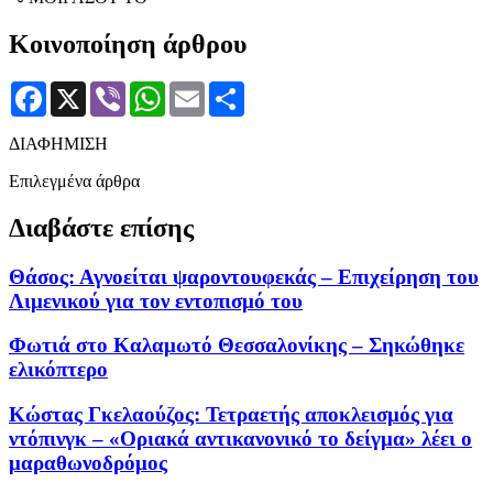
Κοινοποίηση άρθρου
Facebook
X
Viber
WhatsApp
Email
Μοιραστείτε
ΔΙΑΦΗΜΙΣΗ
Επιλεγμένα άρθρα
Διαβάστε επίσης
Θάσος: Αγνοείται ψαροντουφεκάς – Επιχείρηση του
Λιμενικού για τον εντοπισμό του
Φωτιά στο Καλαμωτό Θεσσαλονίκης – Σηκώθηκε
ελικόπτερο
Κώστας Γκελαούζος: Τετραετής αποκλεισμός για
ντόπινγκ – «Οριακά αντικανονικό το δείγμα» λέει ο
μαραθωνοδρόμος