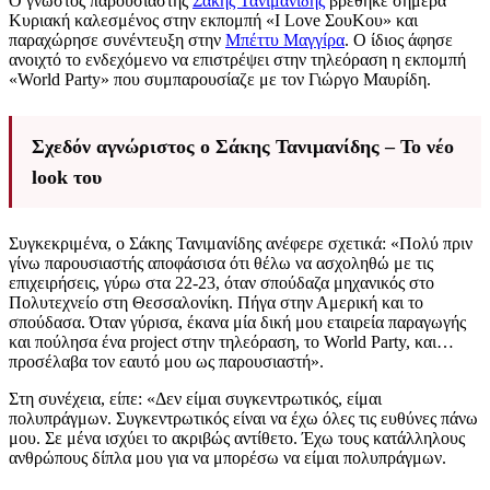
Ο γνωστός παρουσιαστής
Σάκης Τανιμανίδης
βρέθηκε σήμερα
Κυριακή καλεσμένος στην εκπομπή «I Love ΣουΚου» και
παραχώρησε συνέντευξη στην
Μπέττυ Μαγγίρα
. Ο ίδιος άφησε
ανοιχτό το ενδεχόμενο να επιστρέψει στην τηλεόραση η εκπομπή
«World Party» που συμπαρουσίαζε με τον Γιώργο Μαυρίδη.
Σχεδόν αγνώριστος o Σάκης Τανιμανίδης – Το νέο
look του
Συγκεκριμένα, ο Σάκης Τανιμανίδης ανέφερε σχετικά: «Πολύ πριν
γίνω παρουσιαστής αποφάσισα ότι θέλω να ασχοληθώ με τις
επιχειρήσεις, γύρω στα 22-23, όταν σπούδαζα μηχανικός στο
Πολυτεχνείο στη Θεσσαλονίκη. Πήγα στην Αμερική και το
σπούδασα. Όταν γύρισα, έκανα μία δική μου εταιρεία παραγωγής
και πούλησα ένα project στην τηλεόραση, το World Party, και…
προσέλαβα τον εαυτό μου ως παρουσιαστή».
Στη συνέχεια, είπε: «Δεν είμαι συγκεντρωτικός, είμαι
πολυπράγμων. Συγκεντρωτικός είναι να έχω όλες τις ευθύνες πάνω
μου. Σε μένα ισχύει το ακριβώς αντίθετο. Έχω τους κατάλληλους
ανθρώπους δίπλα μου για να μπορέσω να είμαι πολυπράγμων.