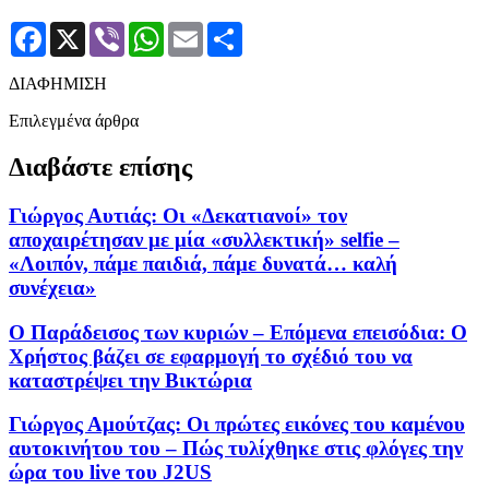
Facebook
X
Viber
WhatsApp
Email
Μοιραστείτε
ΔΙΑΦΗΜΙΣΗ
Επιλεγμένα άρθρα
Διαβάστε επίσης
Γιώργος Αυτιάς: Οι «Δεκατιανοί» τον
αποχαιρέτησαν με μία «συλλεκτική» selfie –
«Λοιπόν, πάμε παιδιά, πάμε δυνατά… καλή
συνέχεια»
Ο Παράδεισος των κυριών – Επόμενα επεισόδια: Ο
Χρήστος βάζει σε εφαρμογή το σχέδιό του να
καταστρέψει την Βικτώρια
Γιώργος Αμούτζας: Oι πρώτες εικόνες του καμένου
αυτοκινήτου του – Πώς τυλίχθηκε στις φλόγες την
ώρα του live του J2US